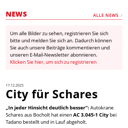
STELLEN
NEWS
MARKTPLATZ
ALLE NEWS
ABONNEMENTS
Um alle Bilder zu sehen, registrieren Sie sich
VIDEOS
bitte und melden Sie sich an. Dadurch können
BIBLIOTHEK
Sie auch unsere Beiträge kommentieren und
unseren E-Mail-Newsletter abonnieren.
KRAN & BÜHNE
Klicken Sie hier, um sich zu registrieren
MEDIADATEN
WÄHRUNGSRECHNER
17.12.2025
EINHEITENKONVERTER
City für Schares
KONTAKT
„In jeder Hinsicht deutlich besser“:
Autokrane
Schares aus Bocholt hat einen
AC 3.045-1 City
bei
Tadano bestellt und in Lauf abgeholt.