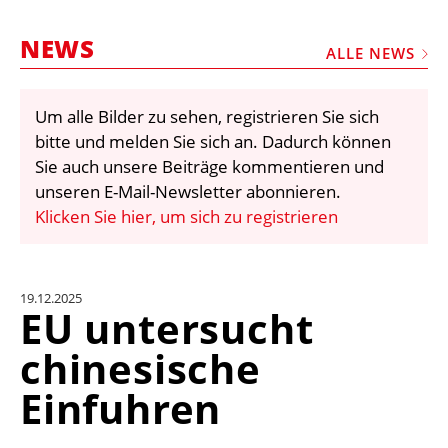
STELLEN
NEWS
MARKTPLATZ
ALLE NEWS
ABONNEMENTS
Um alle Bilder zu sehen, registrieren Sie sich
VIDEOS
bitte und melden Sie sich an. Dadurch können
BIBLIOTHEK
Sie auch unsere Beiträge kommentieren und
unseren E-Mail-Newsletter abonnieren.
KRAN & BÜHNE
Klicken Sie hier, um sich zu registrieren
MEDIADATEN
WÄHRUNGSRECHNER
19.12.2025
EINHEITENKONVERTER
EU untersucht
KONTAKT
chinesische
Einfuhren