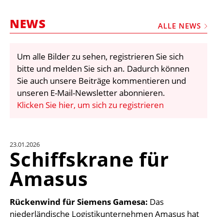
STELLEN
NEWS
MARKTPLATZ
ALLE NEWS
ABONNEMENTS
Um alle Bilder zu sehen, registrieren Sie sich
VIDEOS
bitte und melden Sie sich an. Dadurch können
BIBLIOTHEK
Sie auch unsere Beiträge kommentieren und
unseren E-Mail-Newsletter abonnieren.
KRAN & BÜHNE
Klicken Sie hier, um sich zu registrieren
MEDIADATEN
WÄHRUNGSRECHNER
23.01.2026
EINHEITENKONVERTER
Schiffskrane für
KONTAKT
Amasus
Rückenwind für Siemens Gamesa:
Das
niederländische Logistikunternehmen Amasus hat