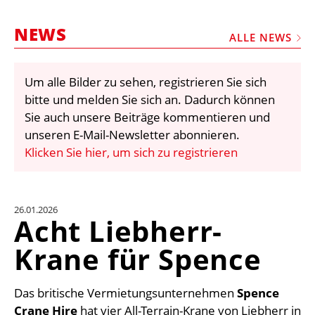
STELLEN
NEWS
MARKTPLATZ
ALLE NEWS
ABONNEMENTS
Um alle Bilder zu sehen, registrieren Sie sich
VIDEOS
bitte und melden Sie sich an. Dadurch können
BIBLIOTHEK
Sie auch unsere Beiträge kommentieren und
unseren E-Mail-Newsletter abonnieren.
KRAN & BÜHNE
Klicken Sie hier, um sich zu registrieren
MEDIADATEN
WÄHRUNGSRECHNER
26.01.2026
EINHEITENKONVERTER
Acht Liebherr-
KONTAKT
Krane für Spence
Das britische Vermietungsunternehmen
Spence
Crane Hire
hat vier All-Terrain-Krane von Liebherr in