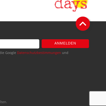
ANMELDEN
die Google
Datenschutzbestimmungen
und
lten.