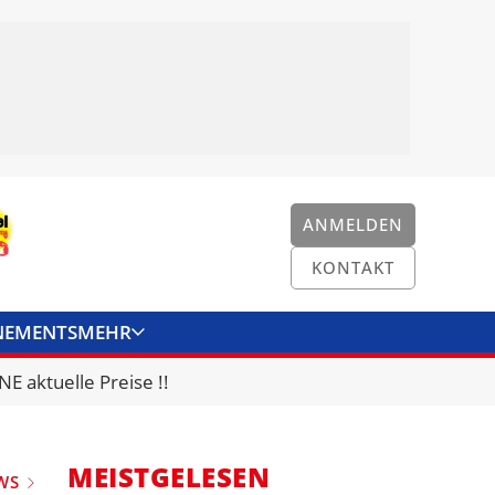
ANMELDEN
KONTAKT
NEMENTS
MEHR
ENKONVERTER
KONTAKT
E aktuelle Preise !!
MEISTGELESEN
WS