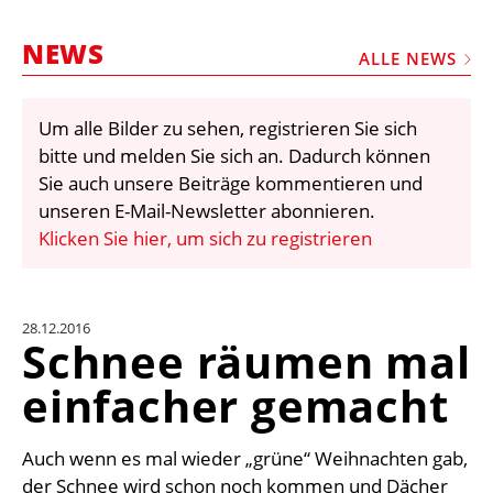
STELLEN
NEWS
MARKTPLATZ
ALLE NEWS
ABONNEMENTS
Um alle Bilder zu sehen, registrieren Sie sich
VIDEOS
bitte und melden Sie sich an. Dadurch können
BIBLIOTHEK
Sie auch unsere Beiträge kommentieren und
unseren E-Mail-Newsletter abonnieren.
KRAN & BÜHNE
Klicken Sie hier, um sich zu registrieren
MEDIADATEN
WÄHRUNGSRECHNER
28.12.2016
EINHEITENKONVERTER
Schnee räumen mal
KONTAKT
einfacher gemacht
Auch wenn es mal wieder „grüne“ Weihnachten gab,
der Schnee wird schon noch kommen und Dächer