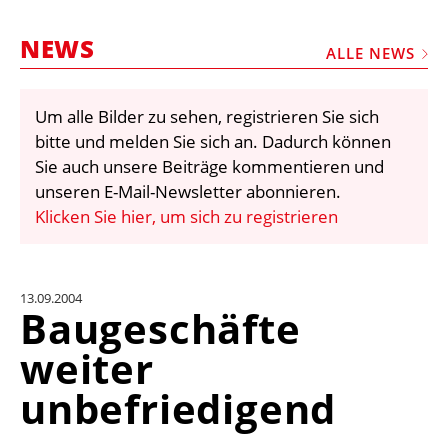
STELLEN
NEWS
MARKTPLATZ
ALLE NEWS
ABONNEMENTS
Um alle Bilder zu sehen, registrieren Sie sich
VIDEOS
bitte und melden Sie sich an. Dadurch können
BIBLIOTHEK
Sie auch unsere Beiträge kommentieren und
unseren E-Mail-Newsletter abonnieren.
KRAN & BÜHNE
Klicken Sie hier, um sich zu registrieren
MEDIADATEN
WÄHRUNGSRECHNER
13.09.2004
EINHEITENKONVERTER
Baugeschäfte
KONTAKT
weiter
unbefriedigend