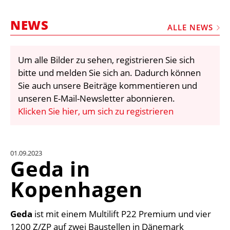
STELLEN
NEWS
MARKTPLATZ
ALLE NEWS
ABONNEMENTS
Um alle Bilder zu sehen, registrieren Sie sich
VIDEOS
bitte und melden Sie sich an. Dadurch können
BIBLIOTHEK
Sie auch unsere Beiträge kommentieren und
unseren E-Mail-Newsletter abonnieren.
KRAN & BÜHNE
Klicken Sie hier, um sich zu registrieren
MEDIADATEN
WÄHRUNGSRECHNER
01.09.2023
EINHEITENKONVERTER
Geda in
KONTAKT
Kopenhagen
Geda
ist mit einem Multilift P22 Premium und vier
1200 Z/ZP auf zwei Baustellen in Dänemark