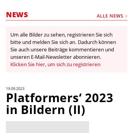
STELLEN
NEWS
MARKTPLATZ
ALLE NEWS
ABONNEMENTS
Um alle Bilder zu sehen, registrieren Sie sich
VIDEOS
bitte und melden Sie sich an. Dadurch können
BIBLIOTHEK
Sie auch unsere Beiträge kommentieren und
unseren E-Mail-Newsletter abonnieren.
KRAN & BÜHNE
Klicken Sie hier, um sich zu registrieren
MEDIADATEN
WÄHRUNGSRECHNER
19.09.2023
EINHEITENKONVERTER
Platformers‘ 2023
KONTAKT
in Bildern (II)