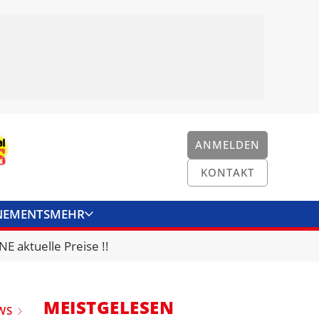
ANMELDEN
KONTAKT
NEMENTS
MEHR
ENKONVERTER
KONTAKT
E aktuelle Preise !!
MEISTGELESEN
WS