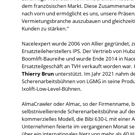
dem französischen Markt. Diese Zusammenarbeit 
nach vorn und ermöglicht es uns, unsere Präsenz
Vermietungsbranche auszubauen und gleichzeit
Kunden zu stärken.“
Nacelexpert wurde 2006 von Allier gegründet, zu
Ersatzteileherstellers IPS. Der Vertrieb von Hub
Boomlift-Baureihe und wurde Ende 2014 in Na
Ersatzteilgeschäft an TVH verkauft worden war. 
Thierry Brun
unterstützt. Im Jahr 2021 nahm de
Scherenarbeitsbühnen von LGMG in seine Produkt
Ixolift-Low-Level-Bühnen.
AlmaCrawler oder Almac, so der Firmenname, b
selbstnivellierende Scherenarbeitsbühne auf de
kommerzielles Modell, die Bibi 630-L mit einer
Unternehmen feierte im vergangenen Monat sein
über ein internationales Netz von mehr als 40 Hä