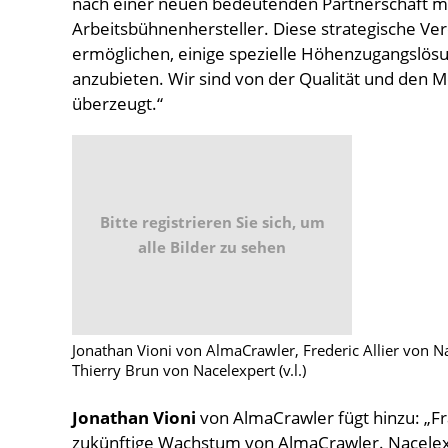
nach einer neuen bedeutenden Partnerschaft m
Arbeitsbühnenhersteller. Diese strategische Ve
ermöglichen, einige spezielle Höhenzugangslösu
anzubieten. Wir sind von der Qualität und den 
überzeugt.“
Bitte registrieren Sie sich, um
alle Bilder zu sehen
Jonathan Vioni von AlmaCrawler, Frederic Allier von 
Thierry Brun von Nacelexpert (v.l.)
Jonathan Vioni
von AlmaCrawler fügt hinzu: „Fra
zukünftige Wachstum von AlmaCrawler. Nacelexp