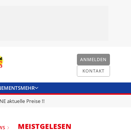
ANMELDEN
KONTAKT
NEMENTS
MEHR
ENKONVERTER
KONTAKT
E aktuelle Preise !!
MEISTGELESEN
WS