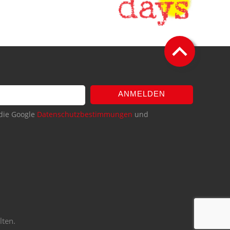
ANMELDEN
die Google
Datenschutzbestimmungen
und
lten.