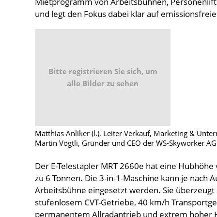
Mietprogramm von Arbeitsbühnen, Personenlift
und legt den Fokus dabei klar auf emissionsfrei
Bitte registrieren Sie sich, um
alle Bilder zu sehen
Matthias Anliker (l.), Leiter Verkauf, Marketing & Unt
Martin Vögtli, Gründer und CEO der WS-Skyworker AG
Der E-Telestapler MRT 2660e hat eine Hubhöhe 
zu 6 Tonnen. Die 3-in-1-Maschine kann je nach Au
Arbeitsbühne eingesetzt werden. Sie überzeug
stufenlosem CVT-Getriebe, 40 km/h Transportges
permanentem Allradantrieb und extrem hoher H