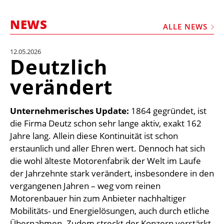
STELLEN
NEWS
MARKTPLATZ
ALLE NEWS
ABONNEMENTS
12.05.2026
Deutzlich
VIDEOS
verändert
BIBLIOTHEK
KRAN & BÜHNE
Unternehmerisches Update:
1864 gegründet, ist
MEDIADATEN
die Firma Deutz schon sehr lange aktiv, exakt 162
Jahre lang. Allein diese Kontinuität ist schon
WÄHRUNGSRECHNER
erstaunlich und aller Ehren wert. Dennoch hat sich
EINHEITENKONVERTER
die wohl älteste Motorenfabrik der Welt im Laufe
der Jahrzehnte stark verändert, insbesondere in den
KONTAKT
vergangenen Jahren – weg vom reinen
Motorenbauer hin zum Anbieter nachhaltiger
Mobilitäts- und Energielösungen, auch durch etliche
Übernahmen. Zudem streckt der Konzern verstärkt