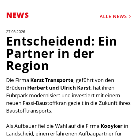
STELLEN
NEWS
MARKTPLATZ
ALLE NEWS
ABONNEMENTS
27.05.2026
Entscheidend: Ein
VIDEOS
Partner in der
BIBLIOTHEK
Region
KRAN & BÜHNE
MEDIADATEN
Die Firma
Karst Transporte
, geführt von den
WÄHRUNGSRECHNER
Brüdern
Herbert und Ulrich Karst
, hat ihren
EINHEITENKONVERTER
Fuhrpark modernisiert und investiert mit einem
neuen Fassi-Baustoffkran gezielt in die Zukunft ihres
KONTAKT
Baustofftransports.
Als Aufbauer fiel die Wahl auf die Firma
Kooyker
in
Landscheid, einen erfahrenen Aufbaupartner für