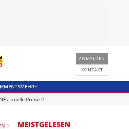
ANMELDEN
KONTAKT
NEMENTS
MEHR
ENKONVERTER
KONTAKT
E aktuelle Preise !!
MEISTGELESEN
EN