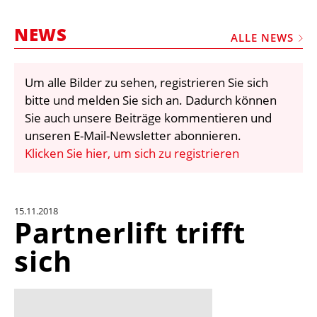
STELLEN
NEWS
MARKTPLATZ
ALLE NEWS
ABONNEMENTS
Um alle Bilder zu sehen, registrieren Sie sich
VIDEOS
bitte und melden Sie sich an. Dadurch können
BIBLIOTHEK
Sie auch unsere Beiträge kommentieren und
unseren E-Mail-Newsletter abonnieren.
KRAN & BÜHNE
Klicken Sie hier, um sich zu registrieren
MEDIADATEN
WÄHRUNGSRECHNER
15.11.2018
EINHEITENKONVERTER
Partnerlift trifft
KONTAKT
sich