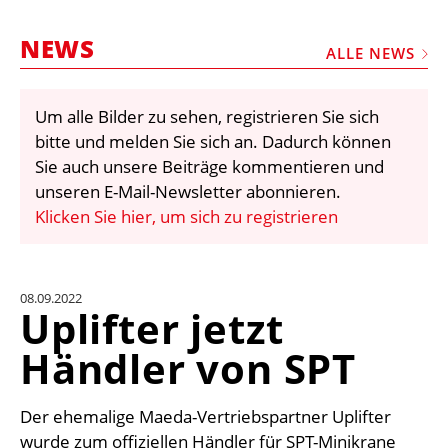
STELLEN
NEWS
MARKTPLATZ
ALLE NEWS
ABONNEMENTS
Um alle Bilder zu sehen, registrieren Sie sich
VIDEOS
bitte und melden Sie sich an. Dadurch können
BIBLIOTHEK
Sie auch unsere Beiträge kommentieren und
unseren E-Mail-Newsletter abonnieren.
KRAN & BÜHNE
Klicken Sie hier, um sich zu registrieren
MEDIADATEN
WÄHRUNGSRECHNER
08.09.2022
EINHEITENKONVERTER
Uplifter jetzt
KONTAKT
Händler von SPT
Der ehemalige Maeda-Vertriebspartner Uplifter
wurde zum offiziellen Händler für SPT-Minikrane