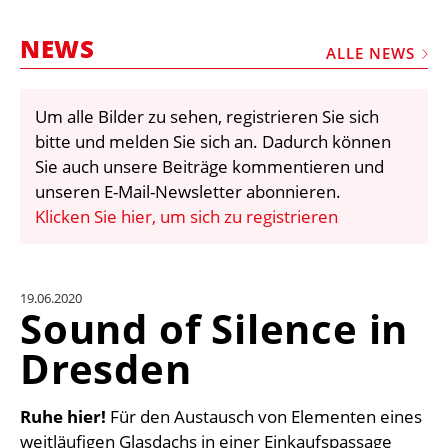
STELLEN
NEWS
MARKTPLATZ
ALLE NEWS
ABONNEMENTS
Um alle Bilder zu sehen, registrieren Sie sich
VIDEOS
bitte und melden Sie sich an. Dadurch können
BIBLIOTHEK
Sie auch unsere Beiträge kommentieren und
unseren E-Mail-Newsletter abonnieren.
KRAN & BÜHNE
Klicken Sie hier, um sich zu registrieren
MEDIADATEN
WÄHRUNGSRECHNER
19.06.2020
EINHEITENKONVERTER
Sound of Silence in
KONTAKT
Dresden
Ruhe hier!
Für den Austausch von Elementen eines
weitläufigen Glasdachs in einer Einkaufspassage