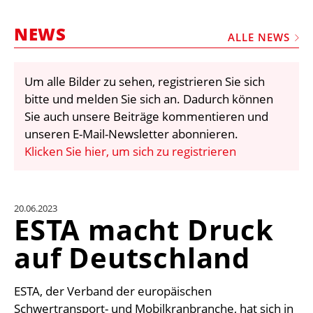
STELLEN
NEWS
MARKTPLATZ
ALLE NEWS
ABONNEMENTS
Um alle Bilder zu sehen, registrieren Sie sich
VIDEOS
bitte und melden Sie sich an. Dadurch können
BIBLIOTHEK
Sie auch unsere Beiträge kommentieren und
unseren E-Mail-Newsletter abonnieren.
KRAN & BÜHNE
Klicken Sie hier, um sich zu registrieren
MEDIADATEN
WÄHRUNGSRECHNER
20.06.2023
EINHEITENKONVERTER
ESTA macht Druck
KONTAKT
auf Deutschland
ESTA, der Verband der europäischen
Schwertransport- und Mobilkranbranche, hat sich in