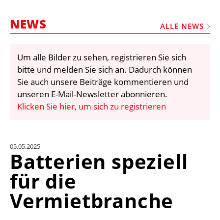
STELLEN
NEWS
MARKTPLATZ
ALLE NEWS
ABONNEMENTS
Um alle Bilder zu sehen, registrieren Sie sich
VIDEOS
bitte und melden Sie sich an. Dadurch können
BIBLIOTHEK
Sie auch unsere Beiträge kommentieren und
unseren E-Mail-Newsletter abonnieren.
KRAN & BÜHNE
Klicken Sie hier, um sich zu registrieren
MEDIADATEN
WÄHRUNGSRECHNER
05.05.2025
EINHEITENKONVERTER
Batterien speziell
KONTAKT
für die
Vermietbranche