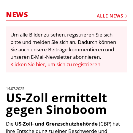
STELLEN
NEWS
MARKTPLATZ
ALLE NEWS
ABONNEMENTS
Um alle Bilder zu sehen, registrieren Sie sich
VIDEOS
bitte und melden Sie sich an. Dadurch können
BIBLIOTHEK
Sie auch unsere Beiträge kommentieren und
unseren E-Mail-Newsletter abonnieren.
KRAN & BÜHNE
Klicken Sie hier, um sich zu registrieren
MEDIADATEN
WÄHRUNGSRECHNER
14.07.2025
EINHEITENKONVERTER
US-Zoll ermittelt
KONTAKT
gegen Sinoboom
Die
US-Zoll- und Grenzschutzbehörde
(CBP) hat
ihre Entscheidung zu einer Beschwerde und