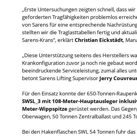
„Erste Untersuchungen zeigten schnell, dass wi
geforderten Tragfähigkeiten problemlos erreic
von Sarens für eine entsprechende Nachrüstung 
stellten wir die Traglasttabellen fertig und akt
Sarens-Krans“, erklärt
Christian Eickstädt
, Man
„Diese Unterstützung seitens des Herstellers wa
Krankonfiguration zuvor ja noch nie gebaut wor
beeindruckende Serviceleistung, zumal alles un
betont Sarens Lifting Supervisor
Jerry Couvreu
Für den Einsatz konnte der 650-Tonnen-Raupenk
SWSL_3 mit 108-Meter-Hauptausleger inklus
Meter-Wippspitze
gerüstet werden. Das Gegenge
Oberwagen, 50 Tonnen Zentralballast und 245 To
Bei den Hakenflaschen SWL 54 Tonnen fuhr das S