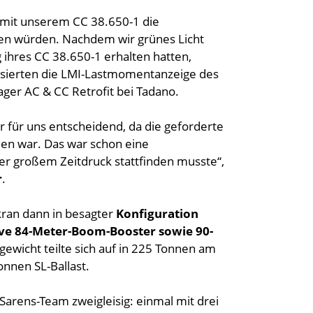
r mit unserem CC 38.650-1 die
hen würden. Nachdem wir grünes Licht
ihres CC 38.650-1 erhalten hatten,
ualisierten die LMI-Lastmomentanzeige des
ager AC & CC Retrofit bei Tadano.
r für uns entscheidend, da die geforderte
den war. Das war schon eine
ter großem Zeitdruck stattfinden musste“,
r
.
ran dann in besagter
Konfiguration
ive 84-Meter-Boom-Booster sowie 90-
wicht teilte sich auf in 225 Tonnen am
nnen SL-Ballast.
arens-Team zweigleisig: einmal mit drei