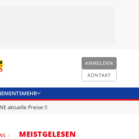
ANMELDEN
KONTAKT
NEMENTS
MEHR
ENKONVERTER
KONTAKT
E aktuelle Preise !!
MEISTGELESEN
WS