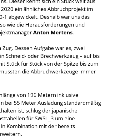
s. Dieser kennt sich ein Stück weit aus
li 2020 ein ähnliches Abbruchprojekt im
0-1 abgewickelt. Deshalb war uns das
nso wie die Herausforderungen und
Projektmanager
Anton Mertens
.
m Zug. Dessen Aufgabe war es, zwei
in Schneid- oder Brechwerkzeug – auf bis
t Stück für Stück von der Spitze bis zum
 mussten die Abbruchwerkzeuge immer
emlänge von 196 Metern inklusive
nen bei 55 Meter Ausladung standardmäßig
halten ist, schlug der japanische
asttabellen für SWSL_3 um eine
in Kombination mit der bereits
rweitern.