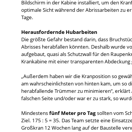
Bildschirm in der Kabine installiert, um den Kra
optimale Sicht während der Abrissarbeiten zu e
Tage.
Herausfordernde Hubarbeiten
Die größte Gefahr bestand darin, dass Bruchst
Abrisses herabfallen könnten. Deshalb wurde v
aufgebaut, quasi als Schutzwall für den Raupen
Krankabine mit einer transparenten Abdeckung 
„Außerdem haben wir die Kranposition so gewähl
am wahrscheinlichsten von hinten kam, um so di
herabfallende Trümmer zu minimieren“, erklärt
falschen Seite und/oder war er zu stark, so wu
Mindestens
fünf Meter pro Tag
sollten vom Sc
Ziel. 175 : 5 = 35. Das Team setzte eine Einsatz
Großkran 12 Wochen lang auf der Baustelle verwe