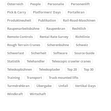
Österreich
People
Personalie
Personenlift
Pick & Carry
Platformers’ Days
Portalkran
Produktneuheit
Publikation
Rail-Road-Maschinen
Raupenarbeitsbühne
Raupenkran
Rechtlich
Remote Controls
Rental Rate Survey
Richtlinie
Rough Terrain Cranes
Scherenbühne
Schweiz
Schwerlast
Sicherheit
Software
Source Guide
Statistik
Telehandler
Telescopic crawler cranes
Teleskopbühnen
Teleskoplader
Top 20
Top 30
Training
Transport
Truck mounted lifts
Turmdrehkran
Übergabe
Unfall
Vertikal Days
Windkraft
Wirtschaft