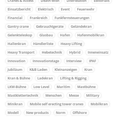
Cranes & Access
Death Wish
Distribution
Editorials
Einsatzbericht
Elektrisch
Event
Feuerwehr
Financial
Frankreich
Funkfernsteuerungen
Gantry crane
Gebrauchtgeräte
Geländekran
Gelenkteleskop
Glasbau
Hafen
Hafenmobilkran
Hallenkran
Händlerliste
Heavy Lifting
Heavy Transport
Hebetechnik
Hybrid
Inneneinsatz
Innovation
Innovationstage
Interview
IPAF
Jubiläum
K&B Laden
Kleinanzeigen
Kran
Kran & Bühne
Ladekran
Lifting & Rigging
LKW-Bühne
Low Level
Maritim
Mastbühne
Mastklettertechnik
Menschen
Messe
Military
Minikran
Mobile self erecting tower cranes
Mobilkran
Modell
New products
Norm
Offshore