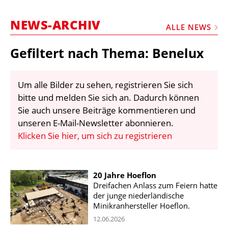
STELLEN
NEWS-ARCHIV
MARKTPLATZ
ALLE NEWS
ABONNEMENTS
Gefiltert nach Thema: Benelux
VIDEOS
BIBLIOTHEK
Um alle Bilder zu sehen, registrieren Sie sich
bitte und melden Sie sich an. Dadurch können
KRAN & BÜHNE
Sie auch unsere Beiträge kommentieren und
MEDIADATEN
unseren E-Mail-Newsletter abonnieren.
Klicken Sie hier, um sich zu registrieren
WÄHRUNGSRECHNER
EINHEITENKONVERTER
20 Jahre Hoeflon
KONTAKT
Dreifachen Anlass zum Feiern hatte
der junge niederländische
Minikranhersteller Hoeflon.
12.06.2026