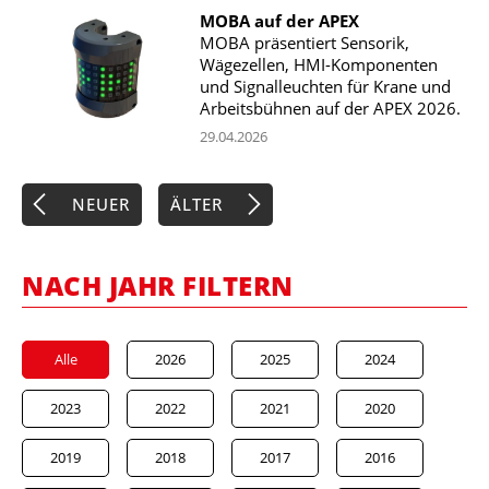
MOBA auf der APEX
MOBA präsentiert Sensorik,
Wägezellen, HMI-Komponenten
und Signalleuchten für Krane und
Arbeitsbühnen auf der APEX 2026.
29.04.2026
NEUER
ÄLTER
NACH JAHR FILTERN
Alle
2026
2025
2024
2023
2022
2021
2020
2019
2018
2017
2016