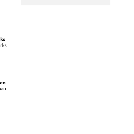
rks
rks
ben
nau