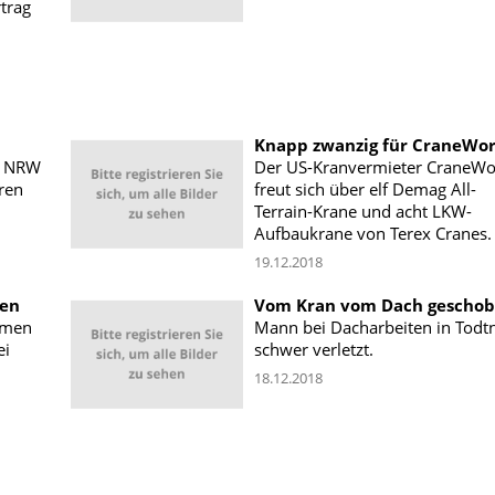
trag
Knapp zwanzig für CraneWo
h NRW
Der US-Kranvermieter CraneWo
eren
freut sich über elf Demag All-
Terrain-Krane und acht LKW-
Aufbaukrane von Terex Cranes.
19.12.2018
sen
Vom Kran vom Dach gescho
hmen
Mann bei Dacharbeiten in Todt
ei
schwer verletzt.
18.12.2018