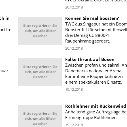
20.12.2018
ch in
Können Sie mal boosten?
TWC aus Singapur hat ein Boo
rt in
Booster-Kit für seine mittlerwei
drei Demag CC 8800-1
Raupenkrane geordert.
20.12.2018
i
Falke thront auf Boxen
Zwischen profan und sakral: An
anuar
Dänemarks nationaler Arena
kommt eine Raupenbühne zu
einem spektakulären Einsatz.
19.12.2018
Rothlehner mit Rückenwind
Anhaltend gute Auftragslage be
Firmengruppe Rothlehner.
19.12.2018