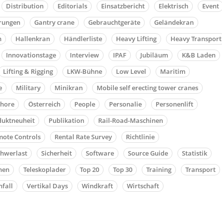
Distribution
Editorials
Einsatzbericht
Elektrisch
Event
rungen
Gantry crane
Gebrauchtgeräte
Geländekran
n
Hallenkran
Händlerliste
Heavy Lifting
Heavy Transport
Innovationstage
Interview
IPAF
Jubiläum
K&B Laden
Lifting & Rigging
LKW-Bühne
Low Level
Maritim
e
Military
Minikran
Mobile self erecting tower cranes
shore
Österreich
People
Personalie
Personenlift
duktneuheit
Publikation
Rail-Road-Maschinen
ote Controls
Rental Rate Survey
Richtlinie
chwerlast
Sicherheit
Software
Source Guide
Statistik
nen
Teleskoplader
Top 20
Top 30
Training
Transport
fall
Vertikal Days
Windkraft
Wirtschaft