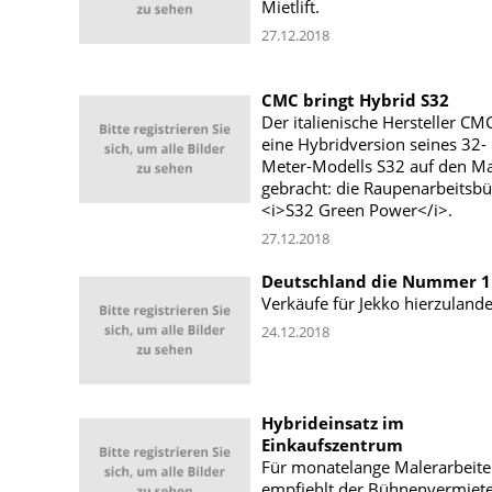
Mietlift.
27.12.2018
CMC bringt Hybrid S32
Der italienische Hersteller CM
eine Hybridversion seines 32-
Meter-Modells S32 auf den Ma
gebracht: die Raupenarbeitsb
<i>S32 Green Power</i>.
27.12.2018
Deutschland die Nummer 1
Verkäufe für Jekko hierzuland
24.12.2018
Hybrideinsatz im
Einkaufszentrum
Für monatelange Malerarbeit
empfiehlt der Bühnenvermiet