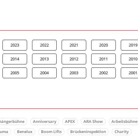
2023
2022
2021
2020
2019
2014
2013
2012
2011
2010
2005
2004
2003
2002
2001
hängerbühne
Anniversary
APEX
ARA Show
Arbeitsbühne
auma
Benelux
Boom Lifts
Brückeninspektion
Charity