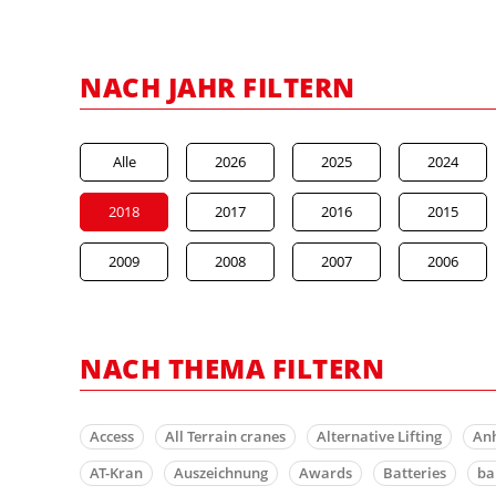
NACH JAHR FILTERN
Alle
2026
2025
2024
2018
2017
2016
2015
2009
2008
2007
2006
NACH THEMA FILTERN
Access
All Terrain cranes
Alternative Lifting
An
AT-Kran
Auszeichnung
Awards
Batteries
b