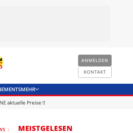
ANMELDEN
KONTAKT
NEMENTS
MEHR
ENKONVERTER
KONTAKT
E aktuelle Preise !!
MEISTGELESEN
WS