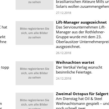
brasilianischen Akteure Mills u
Solaris wollen zusammengehen
27.12.2018
Lift-Manager ausgezeichnet
C hat
Das Serviceunternehmen Lift-
Manager aus der Rothlehner-
rkt
Gruppe wurde mit dem 23.
ühne
Oberlausitzer Unternehmerprei
ausgezeichnet.
26.12.2018
Weihnachten wartet
e topp
Der Vertikal Verlag wünscht
besinnliche Feiertage.
24.12.2018
Zweimal Octopus für Salgert
Am Dienstag hat Oil & Steel
en
Weihnachtsmann gespielt – un
er
noch schnell zwei