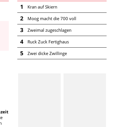
1
Kran auf Skiern
2
Moog macht die 700 voll
3
Zweimal zugeschlagen
4
Ruck Zuck Fertighaus
5
Zwei dicke Zwillinge
zeit
te
n