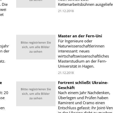
. Die
Kettenarbeitsbühnen ausgeliefer
zwei
21.12.2018
et
Master an der Fern-Uni
Für Ingenieure oder
sjahr
Naturwissenschaftlerinnen
in der
interessant: neues
wirtschaftswissenschaftliches
tz.
Masterstudium an der Fern-
Universität in Hagen.
21.12.2018
e
Fortrent schließt Ukraine-
Geschäft
lt: 20
Nach einem Jahr Nachdenken,
sse
Überlegen und Prüfen haben
Ramirent und Cramo einen
len
Entschluss gefasst: ihr Joint-Ve
in der Ukraine dicht zu machen