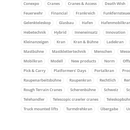
Conexpo
Cranes
Cranes & Access
Death Wish
Feuerwehr
Financial
Frankreich
Funkfernsteue
Gelenkteleskop
Glasbau
Hafen
Hafenmobilkra
Hebetechnik
Hybrid
Inneneinsatz
Innovation
Kleinanzeigen
Kran
Kran & Bühne
Ladekran
Mastbühne
Mastklettertechnik
Menschen
Mess
Mobilkran
Modell
New products
Norm
Off
Pick & Carry
Platformers’ Days
Portalkran
Pro
Raupenarbeitsbühne
Raupenkran
Rechtlich
Rem
Rough Terrain Cranes
Scherenbühne
Schweiz
S
Telehandler
Telescopic crawler cranes
Teleskopbüh
Truck mounted lifts
Turmdrehkran
Übergabe
Un