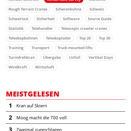
Rough Terrain Cranes
Scherenbühne
Schweiz
Schwerlast
Sicherheit
Software
Source Guide
Statistik
Telehandler
Telescopic crawler cranes
Teleskopbühnen
Teleskoplader
Top 20
Top 30
Training
Transport
Truck mounted lifts
Turmdrehkran
Übergabe
Unfall
Vertikal Days
Windkraft
Wirtschaft
MEISTGELESEN
1
Kran auf Skiern
2
Moog macht die 700 voll
3
Zweimal zugeschlagen