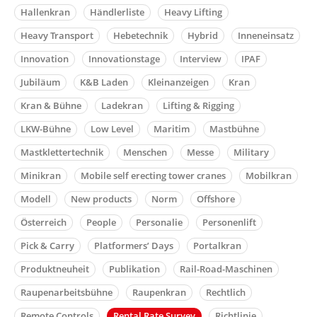
Hallenkran
Händlerliste
Heavy Lifting
Heavy Transport
Hebetechnik
Hybrid
Inneneinsatz
Innovation
Innovationstage
Interview
IPAF
Jubiläum
K&B Laden
Kleinanzeigen
Kran
Kran & Bühne
Ladekran
Lifting & Rigging
LKW-Bühne
Low Level
Maritim
Mastbühne
Mastklettertechnik
Menschen
Messe
Military
Minikran
Mobile self erecting tower cranes
Mobilkran
Modell
New products
Norm
Offshore
Österreich
People
Personalie
Personenlift
Pick & Carry
Platformers’ Days
Portalkran
Produktneuheit
Publikation
Rail-Road-Maschinen
Raupenarbeitsbühne
Raupenkran
Rechtlich
Remote Controls
Rental Rate Survey
Richtlinie