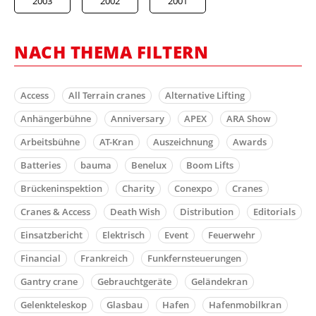
2003
2002
2001
NACH THEMA FILTERN
Access
All Terrain cranes
Alternative Lifting
Anhängerbühne
Anniversary
APEX
ARA Show
Arbeitsbühne
AT-Kran
Auszeichnung
Awards
Batteries
bauma
Benelux
Boom Lifts
Brückeninspektion
Charity
Conexpo
Cranes
Cranes & Access
Death Wish
Distribution
Editorials
Einsatzbericht
Elektrisch
Event
Feuerwehr
Financial
Frankreich
Funkfernsteuerungen
Gantry crane
Gebrauchtgeräte
Geländekran
Gelenkteleskop
Glasbau
Hafen
Hafenmobilkran