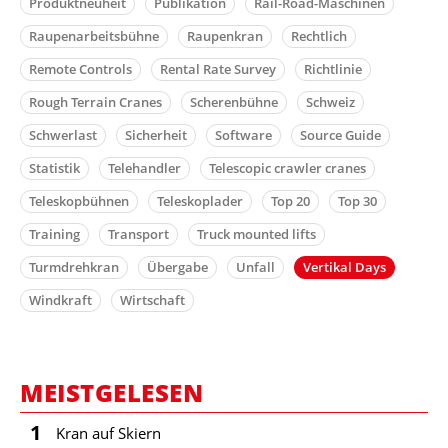
Produktneuheit
Publikation
Rail-Road-Maschinen
Raupenarbeitsbühne
Raupenkran
Rechtlich
Remote Controls
Rental Rate Survey
Richtlinie
Rough Terrain Cranes
Scherenbühne
Schweiz
Schwerlast
Sicherheit
Software
Source Guide
Statistik
Telehandler
Telescopic crawler cranes
Teleskopbühnen
Teleskoplader
Top 20
Top 30
Training
Transport
Truck mounted lifts
Turmdrehkran
Übergabe
Unfall
Vertikal Days
Windkraft
Wirtschaft
MEISTGELESEN
1
Kran auf Skiern