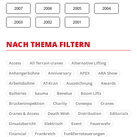
2007
2006
2005
2004
2003
2002
2001
NACH THEMA FILTERN
Access
All Terrain cranes
Alternative Lifting
Anhängerbühne
Anniversary
APEX
ARA Show
Arbeitsbühne
AT-Kran
Auszeichnung
Awards
Batteries
bauma
Benelux
Boom Lifts
Brückeninspektion
Charity
Conexpo
Cranes
Cranes & Access
Death Wish
Distribution
Editorials
Einsatzbericht
Elektrisch
Event
Feuerwehr
Financial
Frankreich
Funkfernsteuerungen