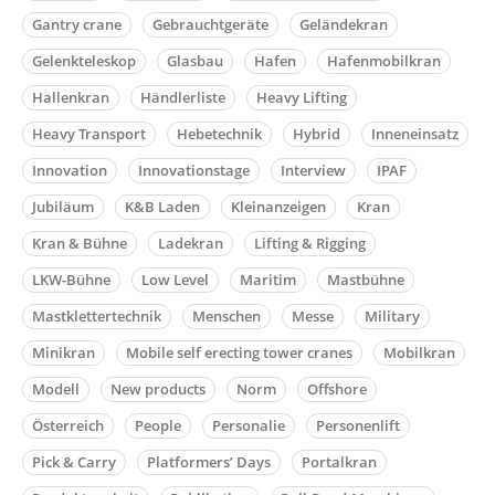
Gantry crane
Gebrauchtgeräte
Geländekran
Gelenkteleskop
Glasbau
Hafen
Hafenmobilkran
Hallenkran
Händlerliste
Heavy Lifting
Heavy Transport
Hebetechnik
Hybrid
Inneneinsatz
Innovation
Innovationstage
Interview
IPAF
Jubiläum
K&B Laden
Kleinanzeigen
Kran
Kran & Bühne
Ladekran
Lifting & Rigging
LKW-Bühne
Low Level
Maritim
Mastbühne
Mastklettertechnik
Menschen
Messe
Military
Minikran
Mobile self erecting tower cranes
Mobilkran
Modell
New products
Norm
Offshore
Österreich
People
Personalie
Personenlift
Pick & Carry
Platformers’ Days
Portalkran