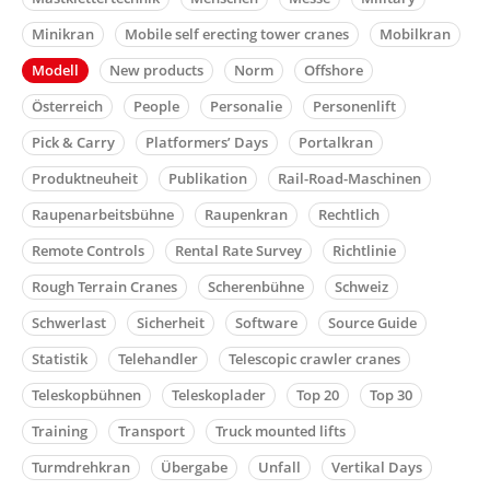
Minikran
Mobile self erecting tower cranes
Mobilkran
Modell
New products
Norm
Offshore
Österreich
People
Personalie
Personenlift
Pick & Carry
Platformers’ Days
Portalkran
Produktneuheit
Publikation
Rail-Road-Maschinen
Raupenarbeitsbühne
Raupenkran
Rechtlich
Remote Controls
Rental Rate Survey
Richtlinie
Rough Terrain Cranes
Scherenbühne
Schweiz
Schwerlast
Sicherheit
Software
Source Guide
Statistik
Telehandler
Telescopic crawler cranes
Teleskopbühnen
Teleskoplader
Top 20
Top 30
Training
Transport
Truck mounted lifts
Turmdrehkran
Übergabe
Unfall
Vertikal Days