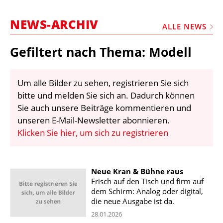
STELLEN
NEWS-ARCHIV
MARKTPLATZ
ALLE NEWS
ABONNEMENTS
Gefiltert nach Thema: Modell
VIDEOS
BIBLIOTHEK
Um alle Bilder zu sehen, registrieren Sie sich
bitte und melden Sie sich an. Dadurch können
KRAN & BÜHNE
Sie auch unsere Beiträge kommentieren und
MEDIADATEN
unseren E-Mail-Newsletter abonnieren.
Klicken Sie hier, um sich zu registrieren
WÄHRUNGSRECHNER
EINHEITENKONVERTER
Neue Kran & Bühne raus
KONTAKT
Frisch auf den Tisch und firm auf
dem Schirm: Analog oder digital,
die neue Ausgabe ist da.
28.01.2026