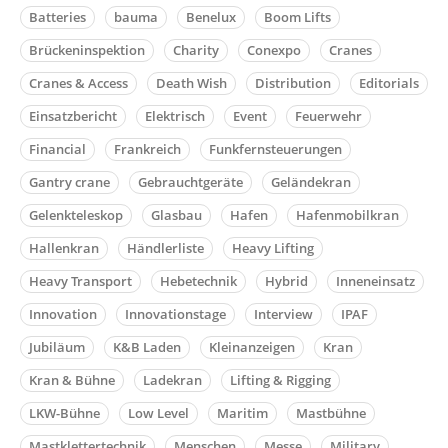
Batteries
bauma
Benelux
Boom Lifts
Brückeninspektion
Charity
Conexpo
Cranes
Cranes & Access
Death Wish
Distribution
Editorials
Einsatzbericht
Elektrisch
Event
Feuerwehr
Financial
Frankreich
Funkfernsteuerungen
Gantry crane
Gebrauchtgeräte
Geländekran
Gelenkteleskop
Glasbau
Hafen
Hafenmobilkran
Hallenkran
Händlerliste
Heavy Lifting
Heavy Transport
Hebetechnik
Hybrid
Inneneinsatz
Innovation
Innovationstage
Interview
IPAF
Jubiläum
K&B Laden
Kleinanzeigen
Kran
Kran & Bühne
Ladekran
Lifting & Rigging
LKW-Bühne
Low Level
Maritim
Mastbühne
Mastklettertechnik
Menschen
Messe
Military