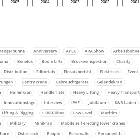
2005
2004
2003
2002
2001
hängerbühne
Anniversary
APEX
ARA Show
Arbeitsbühne
auma
Benelux
Boom Lifts
Brückeninspektion
Charity
Distribution
Editorials
Einsatzbericht
Elektrisch
Event
rungen
Gantry crane
Gebrauchtgeräte
Geländekran
n
Hallenkran
Händlerliste
Heavy Lifting
Heavy Transport
Innovationstage
Interview
IPAF
Jubiläum
K&B Laden
Lifting & Rigging
LKW-Bühne
Low Level
Maritim
e
Military
Minikran
Mobile self erecting tower cranes
shore
Österreich
People
Personalie
Personenlift