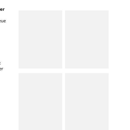
er
eue
:
er