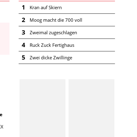
1
Kran auf Skiern
2
Moog macht die 700 voll
3
Zweimal zugeschlagen
4
Ruck Zuck Fertighaus
5
Zwei dicke Zwillinge
re
EX