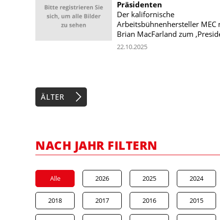
Präsidenten
Der kalifornische
Arbeitsbühnenhersteller MEC
Brian MacFarland zum ‚Preside
22.10.2025
ÄLTER
NACH JAHR FILTERN
Alle
2026
2025
2024
2018
2017
2016
2015