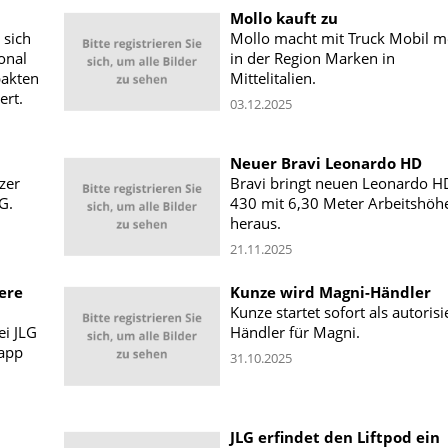
Mollo kauft zu
 sich
Mollo macht mit Truck Mobil m
onal
in der Region Marken in
pakten
Mittelitalien.
rt.
03.12.2025
Neuer Bravi Leonardo HD
zer
Bravi bringt neuen Leonardo H
G.
430 mit 6,30 Meter Arbeitshöh
heraus.
21.11.2025
ere
Kunze wird Magni-Händler
Kunze startet sofort als autorisi
ei JLG
Händler für Magni.
napp
31.10.2025
JLG erfindet den Liftpod ein