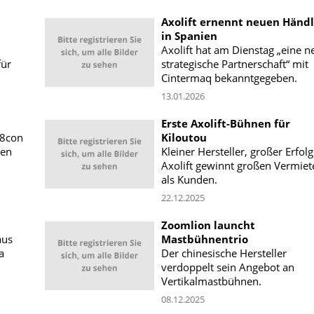
Axolift ernennt neuen Händl
in Spanien
Axolift hat am Dienstag „eine n
für
strategische Partnerschaft“ mit
Cintermaq bekanntgegeben.
13.01.2026
Erste Axolift-Bühnen für
r8con
Kiloutou
den
Kleiner Hersteller, großer Erfolg
Axolift gewinnt großen Vermiet
als Kunden.
22.12.2025
Zoomlion launcht
aus
Mastbühnentrio
a
Der chinesische Hersteller
verdoppelt sein Angebot an
Vertikalmastbühnen.
08.12.2025