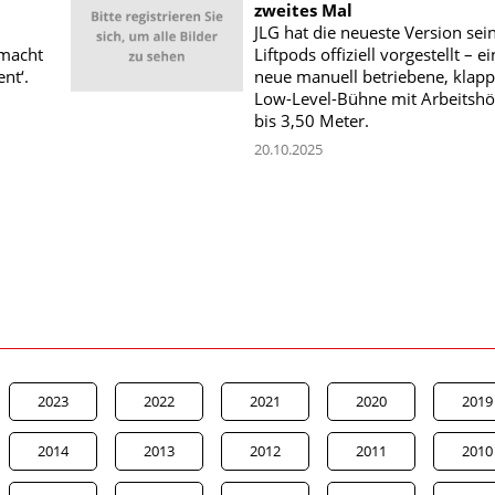
zweites Mal
JLG hat die neueste Version sei
 macht
Liftpods offiziell vorgestellt – e
nt‘.
neue manuell betriebene, klap
Low-Level-Bühne mit Arbeitsh
bis 3,50 Meter.
20.10.2025
2023
2022
2021
2020
2019
2014
2013
2012
2011
2010