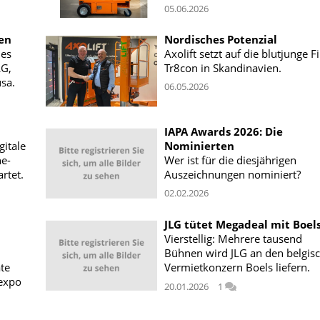
05.06.2026
en
Nordisches Potenzial
ies
Axolift setzt auf die blutjunge 
LG,
Tr8con in Skandinavien.
sa.
06.05.2026
IAPA Awards 2026: Die
gitale
Nominierten
ne-
Wer ist für die diesjährigen
rtet.
Auszeichnungen nominiert?
02.02.2026
JLG tütet Megadeal mit Boels
Vierstellig: Mehrere tausend
Bühnen wird JLG an den belgis
te
Vermietkonzern Boels liefern.
expo
20.01.2026
1