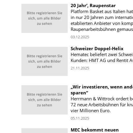
20 Jahr‘, Raupenstar
Platform Basket aus Italien hat
in nur 20 Jahren zum internati
etablierten Anbieter von kom
Raupenarbeitsbühnen gemause
03.12.2025
Schweizer Doppel-Helix
Hematec beliefert zwei Schwei
Kunden: HMT AG und Rentit A
21.11.2025
„Wir investieren, wenn and
sparen“
Herrmann & Wittrock ordert b
72 neue Arbeitsbühnen für k
vier Millionen Euro.
05.11.2025
MEC bekommt neuen