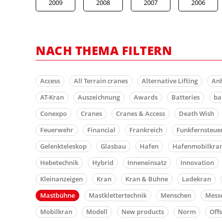
2009
2008
2007
2006
NACH THEMA FILTERN
Access
All Terrain cranes
Alternative Lifting
An
AT-Kran
Auszeichnung
Awards
Batteries
b
Conexpo
Cranes
Cranes & Access
Death Wish
Feuerwehr
Financial
Frankreich
Funkfernsteue
Gelenkteleskop
Glasbau
Hafen
Hafenmobilkra
Hebetechnik
Hybrid
Inneneinsatz
Innovation
Kleinanzeigen
Kran
Kran & Bühne
Ladekran
Mastbühne
Mastklettertechnik
Menschen
Mess
Mobilkran
Modell
New products
Norm
Off