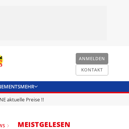
ANMELDEN
KONTAKT
NEMENTS
MEHR
ENKONVERTER
KONTAKT
E aktuelle Preise !!
MEISTGELESEN
WS