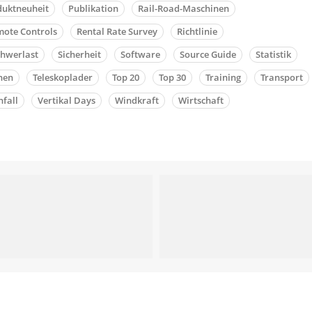
duktneuheit
Publikation
Rail-Road-Maschinen
ote Controls
Rental Rate Survey
Richtlinie
chwerlast
Sicherheit
Software
Source Guide
Statistik
nen
Teleskoplader
Top 20
Top 30
Training
Transport
fall
Vertikal Days
Windkraft
Wirtschaft