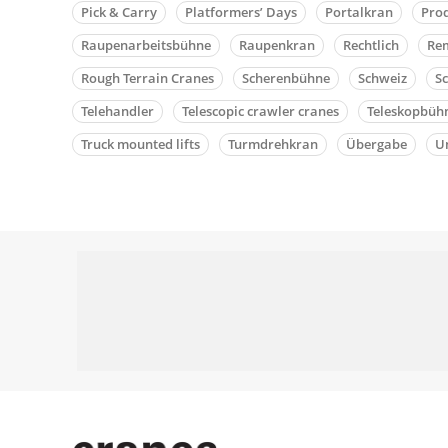
Pick & Carry
Platformers’ Days
Portalkran
Pro
Raupenarbeitsbühne
Raupenkran
Rechtlich
Rem
Rough Terrain Cranes
Scherenbühne
Schweiz
S
Telehandler
Telescopic crawler cranes
Teleskopbüh
Truck mounted lifts
Turmdrehkran
Übergabe
Un