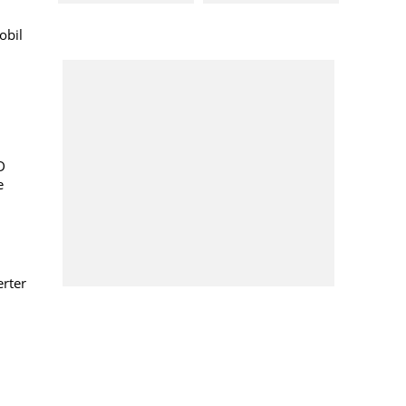
obil
D
e
erter