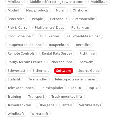
Minikran
Mobile self erecting tower cranes
Mobilkran
Modell
New products
Norm
Offshore
Österreich
People
Personalie
Personenlift
Pick & Carry
Platformers’ Days
Portalkran
Produktneuheit
Publikation
Rail-Road-Maschinen
Raupenarbeitsbühne
Raupenkran
Rechtlich
Remote Controls
Rental Rate Survey
Richtlinie
Rough Terrain Cranes
Scherenbühne
Schweiz
Schwerlast
Sicherheit
Software
Source Guide
Statistik
Telehandler
Telescopic crawler cranes
Teleskopbühnen
Teleskoplader
Top 20
Top 30
Training
Transport
Truck mounted lifts
Turmdrehkran
Übergabe
Unfall
Vertikal Days
Windkraft
Wirtschaft