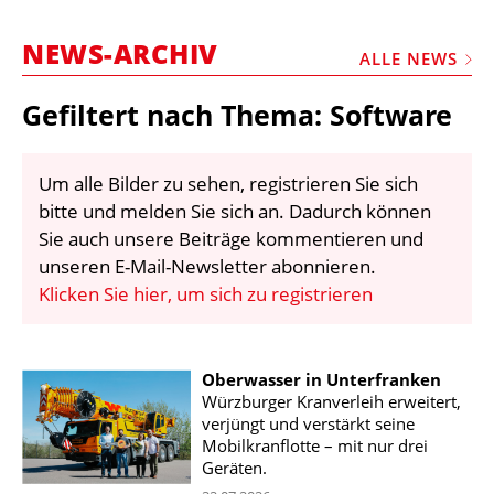
STELLEN
NEWS-ARCHIV
MARKTPLATZ
ALLE NEWS
ABONNEMENTS
Gefiltert nach Thema: Software
VIDEOS
BIBLIOTHEK
Um alle Bilder zu sehen, registrieren Sie sich
bitte und melden Sie sich an. Dadurch können
KRAN & BÜHNE
Sie auch unsere Beiträge kommentieren und
MEDIADATEN
unseren E-Mail-Newsletter abonnieren.
Klicken Sie hier, um sich zu registrieren
WÄHRUNGSRECHNER
EINHEITENKONVERTER
Oberwasser in Unterfranken
KONTAKT
Würzburger Kranverleih erweitert,
verjüngt und verstärkt seine
Mobilkranflotte – mit nur drei
Geräten.