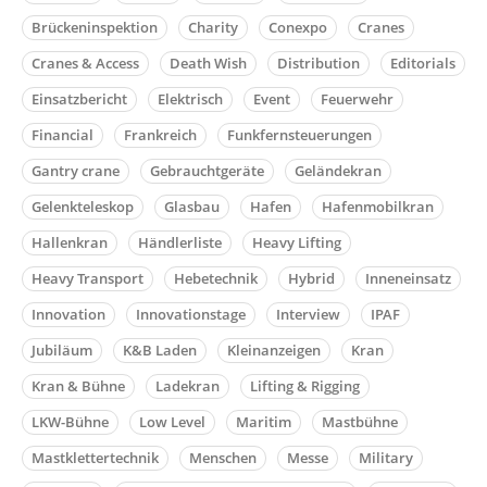
Brückeninspektion
Charity
Conexpo
Cranes
Cranes & Access
Death Wish
Distribution
Editorials
Einsatzbericht
Elektrisch
Event
Feuerwehr
Financial
Frankreich
Funkfernsteuerungen
Gantry crane
Gebrauchtgeräte
Geländekran
Gelenkteleskop
Glasbau
Hafen
Hafenmobilkran
Hallenkran
Händlerliste
Heavy Lifting
Heavy Transport
Hebetechnik
Hybrid
Inneneinsatz
Innovation
Innovationstage
Interview
IPAF
Jubiläum
K&B Laden
Kleinanzeigen
Kran
Kran & Bühne
Ladekran
Lifting & Rigging
LKW-Bühne
Low Level
Maritim
Mastbühne
Mastklettertechnik
Menschen
Messe
Military