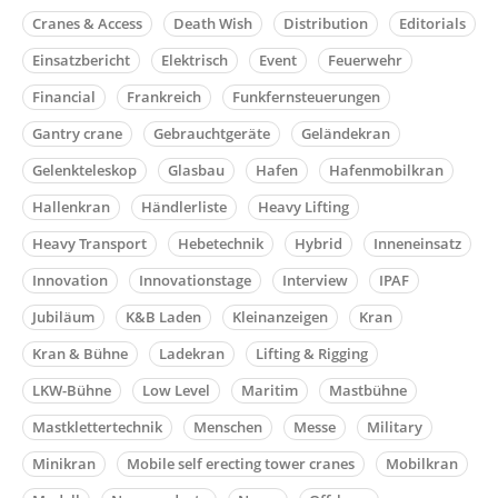
Cranes & Access
Death Wish
Distribution
Editorials
Einsatzbericht
Elektrisch
Event
Feuerwehr
Financial
Frankreich
Funkfernsteuerungen
Gantry crane
Gebrauchtgeräte
Geländekran
Gelenkteleskop
Glasbau
Hafen
Hafenmobilkran
Hallenkran
Händlerliste
Heavy Lifting
Heavy Transport
Hebetechnik
Hybrid
Inneneinsatz
Innovation
Innovationstage
Interview
IPAF
Jubiläum
K&B Laden
Kleinanzeigen
Kran
Kran & Bühne
Ladekran
Lifting & Rigging
LKW-Bühne
Low Level
Maritim
Mastbühne
Mastklettertechnik
Menschen
Messe
Military
Minikran
Mobile self erecting tower cranes
Mobilkran