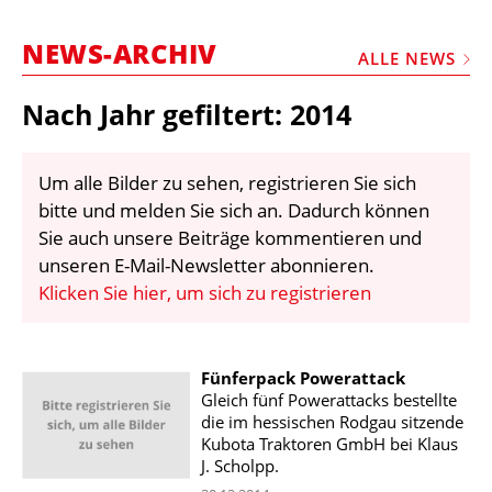
STELLEN
NEWS-ARCHIV
MARKTPLATZ
ALLE NEWS
ABONNEMENTS
Nach Jahr gefiltert: 2014
VIDEOS
BIBLIOTHEK
Um alle Bilder zu sehen, registrieren Sie sich
bitte und melden Sie sich an. Dadurch können
KRAN & BÜHNE
Sie auch unsere Beiträge kommentieren und
MEDIADATEN
unseren E-Mail-Newsletter abonnieren.
Klicken Sie hier, um sich zu registrieren
WÄHRUNGSRECHNER
EINHEITENKONVERTER
Fünferpack Powerattack
KONTAKT
Gleich fünf Powerattacks bestellte
die im hessischen Rodgau sitzende
Kubota Traktoren GmbH bei Klaus
J. Scholpp.