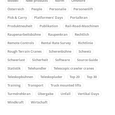
Modell
New products
Norm
Offshore
Österreich
People
Personalie
Personenlift
Pick & Carry
Platformers’ Days
Portalkran
Produktneuheit
Publikation
Rail-Road-Maschinen
Raupenarbeitsbühne
Raupenkran
Rechtlich
Remote Controls
Rental Rate Survey
Richtlinie
Rough Terrain Cranes
Scherenbühne
Schweiz
Schwerlast
Sicherheit
Software
Source Guide
Statistik
Telehandler
Telescopic crawler cranes
Teleskopbühnen
Teleskoplader
Top 20
Top 30
Training
Transport
Truck mounted lifts
Turmdrehkran
Übergabe
Unfall
Vertikal Days
Windkraft
Wirtschaft