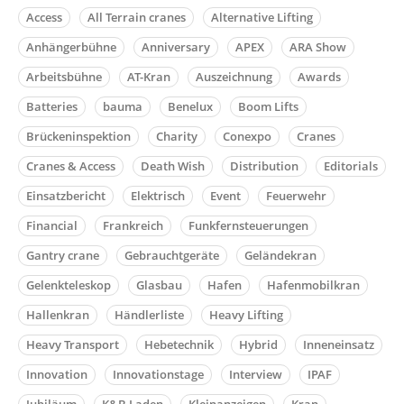
Access
All Terrain cranes
Alternative Lifting
Anhängerbühne
Anniversary
APEX
ARA Show
Arbeitsbühne
AT-Kran
Auszeichnung
Awards
Batteries
bauma
Benelux
Boom Lifts
Brückeninspektion
Charity
Conexpo
Cranes
Cranes & Access
Death Wish
Distribution
Editorials
Einsatzbericht
Elektrisch
Event
Feuerwehr
Financial
Frankreich
Funkfernsteuerungen
Gantry crane
Gebrauchtgeräte
Geländekran
Gelenkteleskop
Glasbau
Hafen
Hafenmobilkran
Hallenkran
Händlerliste
Heavy Lifting
Heavy Transport
Hebetechnik
Hybrid
Inneneinsatz
Innovation
Innovationstage
Interview
IPAF
Jubiläum
K&B Laden
Kleinanzeigen
Kran