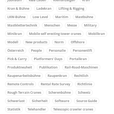
Kran & Bühne
Ladekran
Lifting & Rigging
LKW-Bühne
Low Level
Maritim
Mastbühne
Mastklettertechnik
Menschen
Messe
Military
Minikran
Mobile self erecting tower cranes
Mobilkran
Modell
New products
Norm
Offshore
Österreich
People
Personalie
Personenlift
Pick & Carry
Platformers’ Days
Portalkran
Produktneuheit
Publikation
Rail-Road-Maschinen
Raupenarbeitsbühne
Raupenkran
Rechtlich
Remote Controls
Rental Rate Survey
Richtlinie
Rough Terrain Cranes
Scherenbühne
Schweiz
Schwerlast
Sicherheit
Software
Source Guide
Statistik
Telehandler
Telescopic crawler cranes