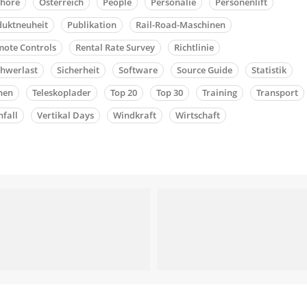
shore
Österreich
People
Personalie
Personenlift
duktneuheit
Publikation
Rail-Road-Maschinen
ote Controls
Rental Rate Survey
Richtlinie
chwerlast
Sicherheit
Software
Source Guide
Statistik
nen
Teleskoplader
Top 20
Top 30
Training
Transport
fall
Vertikal Days
Windkraft
Wirtschaft