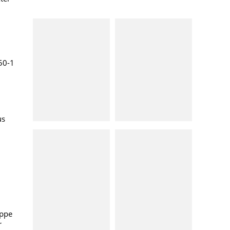
50-1
us
uppe
r