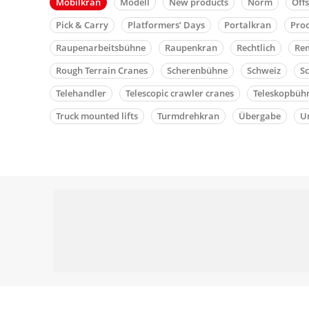
Mobilkran
Modell
New products
Norm
Off
Pick & Carry
Platformers’ Days
Portalkran
Pro
Raupenarbeitsbühne
Raupenkran
Rechtlich
Rem
Rough Terrain Cranes
Scherenbühne
Schweiz
S
Telehandler
Telescopic crawler cranes
Teleskopbüh
Truck mounted lifts
Turmdrehkran
Übergabe
Un