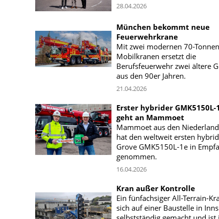
28.04.2026
München bekommt neue
Feuerwehrkrane
Mit zwei modernen 70-Tonnen
Mobilkranen ersetzt die
Berufsfeuerwehr zwei ältere G
aus den 90er Jahren.
21.04.2026
Erster hybrider GMK5150L-
geht an Mammoet
Mammoet aus den Niederlan
hat den weltweit ersten hybri
Grove GMK5150L-1e in Empf
genommen.
16.04.2026
Kran außer Kontrolle
Ein fünfachsiger All-Terrain-Kr
sich auf einer Baustelle in Inn
selbstständig gemacht und ist 