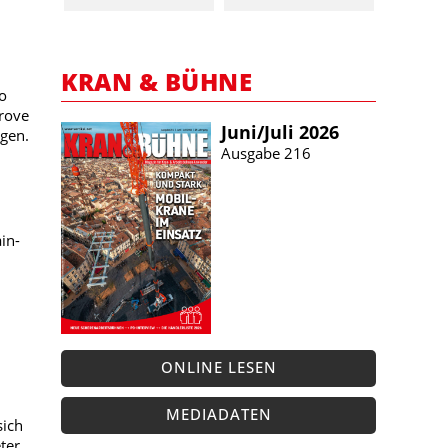
KRAN & BÜHNE
o
Grove
Juni/​Juli 2026
gen.
Ausgabe 216
in-
ONLINE LESEN
MEDIADATEN
sich
ter