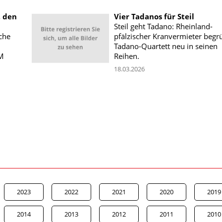
, den
Vier Tadanos für Steil
Steil geht Tadano: Rheinland-
che
pfälzischer Kranvermieter begr
Tadano-Quartett neu in seinen
TM
Reihen.
18.03.2026
2023
2022
2021
2020
2019
2014
2013
2012
2011
2010