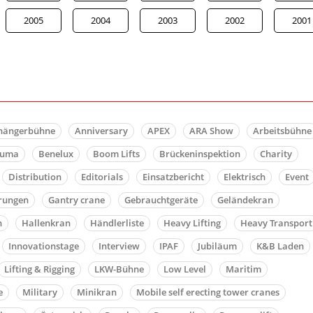
2005
2004
2003
2002
2001
hängerbühne
Anniversary
APEX
ARA Show
Arbeitsbühne
auma
Benelux
Boom Lifts
Brückeninspektion
Charity
Distribution
Editorials
Einsatzbericht
Elektrisch
Event
rungen
Gantry crane
Gebrauchtgeräte
Geländekran
n
Hallenkran
Händlerliste
Heavy Lifting
Heavy Transport
Innovationstage
Interview
IPAF
Jubiläum
K&B Laden
Lifting & Rigging
LKW-Bühne
Low Level
Maritim
e
Military
Minikran
Mobile self erecting tower cranes