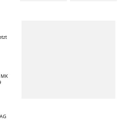
etzt
t MK
9
 AG