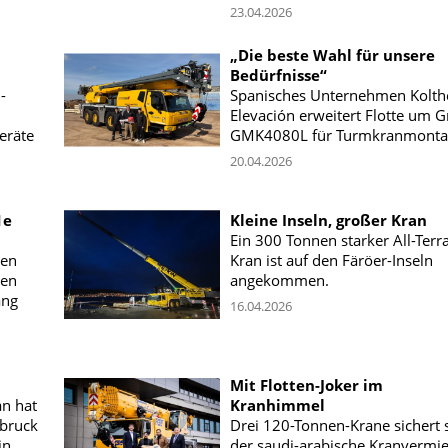
23.04.2026
„Die beste Wahl für unsere
Bedürfnisse“
-
Spanisches Unternehmen Kolth
Elevación erweitert Flotte um 
eräte
GMK4080L für Turmkranmonta
20.04.2026
1e
Kleine Inseln, großer Kran
Ein 300 Tonnen starker All-Terra
den
Kran ist auf den Färöer-Inseln
den
angekommen.
ang
16.04.2026
Mit Flotten-Joker im
an hat
Kranhimmel
sbruck
Drei 120-Tonnen-Krane sichert 
in
der saudi-arabische Kranvermie