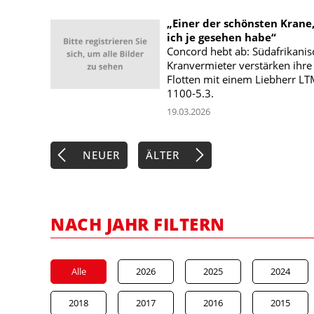
„Einer der schönsten Krane
ich je gesehen habe“
Concord hebt ab: Südafrikanis
Kranvermieter verstärken ihre
Flotten mit einem Liebherr L
1100-5.3.
19.03.2026
NEUER
ÄLTER
NACH JAHR FILTERN
Alle
2026
2025
2024
2018
2017
2016
2015