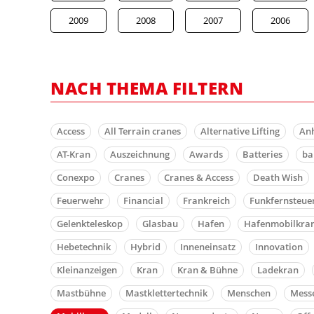
2009
2008
2007
2006
NACH THEMA FILTERN
Access
All Terrain cranes
Alternative Lifting
An
AT-Kran
Auszeichnung
Awards
Batteries
b
Conexpo
Cranes
Cranes & Access
Death Wish
Feuerwehr
Financial
Frankreich
Funkfernsteue
Gelenkteleskop
Glasbau
Hafen
Hafenmobilkra
Hebetechnik
Hybrid
Inneneinsatz
Innovation
Kleinanzeigen
Kran
Kran & Bühne
Ladekran
Mastbühne
Mastklettertechnik
Menschen
Mess