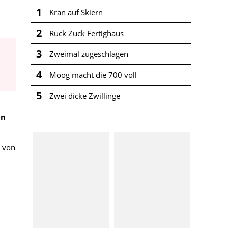
1
Kran auf Skiern
2
Ruck Zuck Fertighaus
3
Zweimal zugeschlagen
4
Moog macht die 700 voll
5
Zwei dicke Zwillinge
in
 von