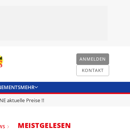
ANMELDEN
KONTAKT
NEMENTS
MEHR
ENKONVERTER
KONTAKT
E aktuelle Preise !!
MEISTGELESEN
WS