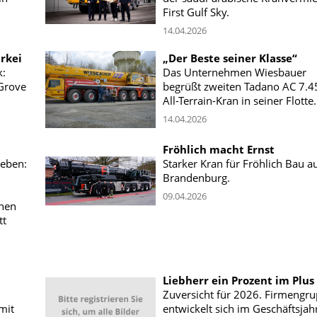
First Gulf Sky.
14.04.2026
rkei
„Der Beste seiner Klasse“
k:
Das Unternehmen Wiesbauer
Grove
begrüßt zweiten Tadano AC 7.4
All-Terrain-Kran in seiner Flotte.
14.04.2026
Fröhlich macht Ernst
Leben:
Starker Kran für Fröhlich Bau a
Brandenburg.
09.04.2026
inen
tt
Liebherr ein Prozent im Plus
Zuversicht für 2026. Firmengr
mit
entwickelt sich im Geschäftsjah