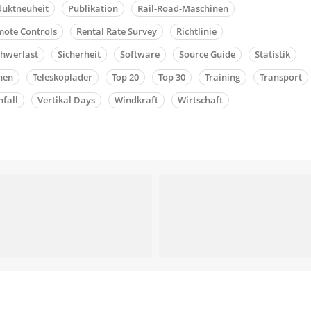
duktneuheit
Publikation
Rail-Road-Maschinen
ote Controls
Rental Rate Survey
Richtlinie
chwerlast
Sicherheit
Software
Source Guide
Statistik
nen
Teleskoplader
Top 20
Top 30
Training
Transport
fall
Vertikal Days
Windkraft
Wirtschaft