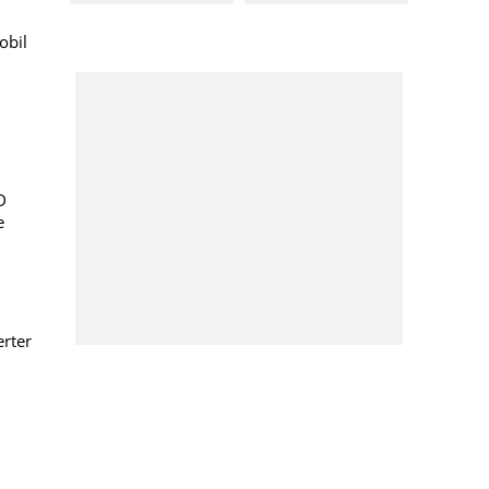
obil
D
e
erter