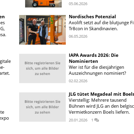
05.06.2026
en
Nordisches Potenzial
ies
Axolift setzt auf die blutjunge 
LG,
Tr8con in Skandinavien.
sa.
06.05.2026
IAPA Awards 2026: Die
gitale
Nominierten
ne-
Wer ist für die diesjährigen
rtet.
Auszeichnungen nominiert?
02.02.2026
JLG tütet Megadeal mit Boels
Vierstellig: Mehrere tausend
Bühnen wird JLG an den belgis
te
Vermietkonzern Boels liefern.
expo
20.01.2026
1