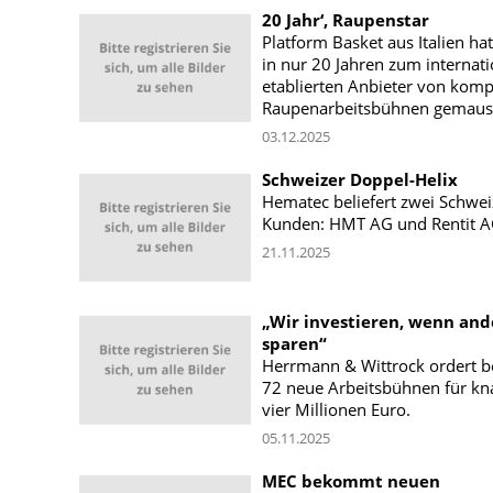
20 Jahr‘, Raupenstar
Platform Basket aus Italien hat
in nur 20 Jahren zum internati
etablierten Anbieter von kom
Raupenarbeitsbühnen gemause
03.12.2025
Schweizer Doppel-Helix
Hematec beliefert zwei Schwei
Kunden: HMT AG und Rentit A
21.11.2025
„Wir investieren, wenn and
sparen“
Herrmann & Wittrock ordert b
72 neue Arbeitsbühnen für k
vier Millionen Euro.
05.11.2025
MEC bekommt neuen