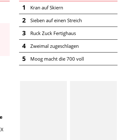
1
Kran auf Skiern
2
Sieben auf einen Streich
3
Ruck Zuck Fertighaus
4
Zweimal zugeschlagen
5
Moog macht die 700 voll
re
EX