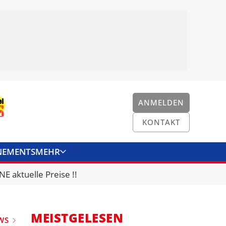
ANMELDEN
KONTAKT
NEMENTS
MEHR
ENKONVERTER
KONTAKT
E aktuelle Preise !!
MEISTGELESEN
WS