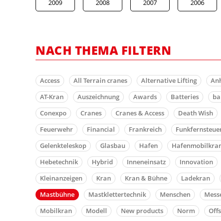
2009
2008
2007
2006
NACH THEMA FILTERN
Access
All Terrain cranes
Alternative Lifting
An
AT-Kran
Auszeichnung
Awards
Batteries
b
Conexpo
Cranes
Cranes & Access
Death Wish
Feuerwehr
Financial
Frankreich
Funkfernsteue
Gelenkteleskop
Glasbau
Hafen
Hafenmobilkra
Hebetechnik
Hybrid
Inneneinsatz
Innovation
Kleinanzeigen
Kran
Kran & Bühne
Ladekran
Mastbühne
Mastklettertechnik
Menschen
Mess
Mobilkran
Modell
New products
Norm
Off