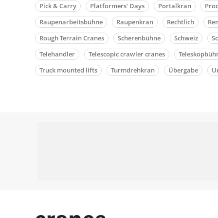
Pick & Carry
Platformers’ Days
Portalkran
Pro
Raupenarbeitsbühne
Raupenkran
Rechtlich
Rem
Rough Terrain Cranes
Scherenbühne
Schweiz
S
Telehandler
Telescopic crawler cranes
Teleskopbüh
Truck mounted lifts
Turmdrehkran
Übergabe
Un