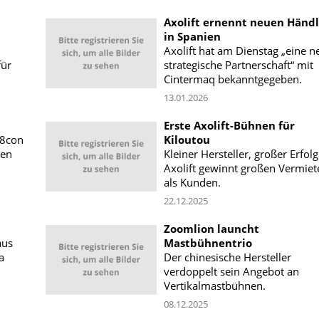
Axolift ernennt neuen Händl
in Spanien
Axolift hat am Dienstag „eine n
für
strategische Partnerschaft“ mit
Cintermaq bekanntgegeben.
13.01.2026
Erste Axolift-Bühnen für
r8con
Kiloutou
den
Kleiner Hersteller, großer Erfolg
Axolift gewinnt großen Vermiet
als Kunden.
22.12.2025
Zoomlion launcht
aus
Mastbühnentrio
a
Der chinesische Hersteller
verdoppelt sein Angebot an
Vertikalmastbühnen.
08.12.2025