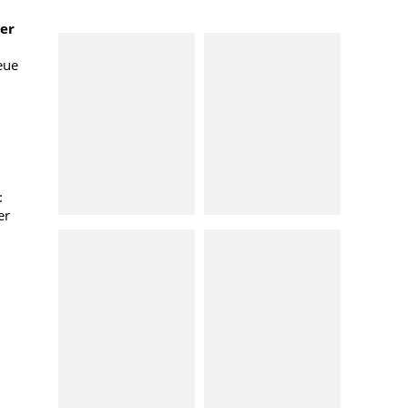
er
eue
:
er