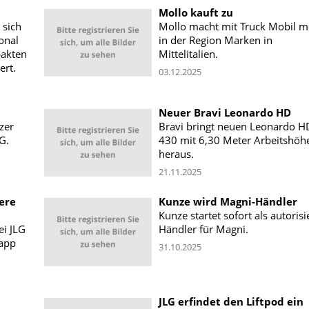
Mollo kauft zu
 sich
Mollo macht mit Truck Mobil m
onal
in der Region Marken in
pakten
Mittelitalien.
rt.
03.12.2025
Neuer Bravi Leonardo HD
zer
Bravi bringt neuen Leonardo H
G.
430 mit 6,30 Meter Arbeitshöh
heraus.
21.11.2025
ere
Kunze wird Magni-Händler
Kunze startet sofort als autorisi
ei JLG
Händler für Magni.
napp
31.10.2025
JLG erfindet den Liftpod ein