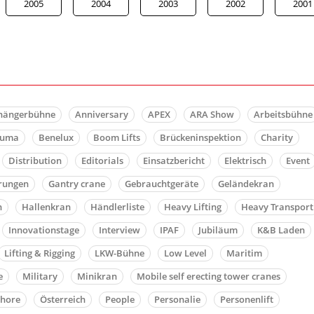
2005
2004
2003
2002
2001
hängerbühne
Anniversary
APEX
ARA Show
Arbeitsbühne
auma
Benelux
Boom Lifts
Brückeninspektion
Charity
Distribution
Editorials
Einsatzbericht
Elektrisch
Event
rungen
Gantry crane
Gebrauchtgeräte
Geländekran
n
Hallenkran
Händlerliste
Heavy Lifting
Heavy Transport
Innovationstage
Interview
IPAF
Jubiläum
K&B Laden
Lifting & Rigging
LKW-Bühne
Low Level
Maritim
e
Military
Minikran
Mobile self erecting tower cranes
shore
Österreich
People
Personalie
Personenlift