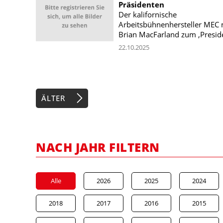
Präsidenten
Der kalifornische
Arbeitsbühnenhersteller MEC
Brian MacFarland zum ‚Preside
22.10.2025
ÄLTER
NACH JAHR FILTERN
Alle
2026
2025
2024
2018
2017
2016
2015