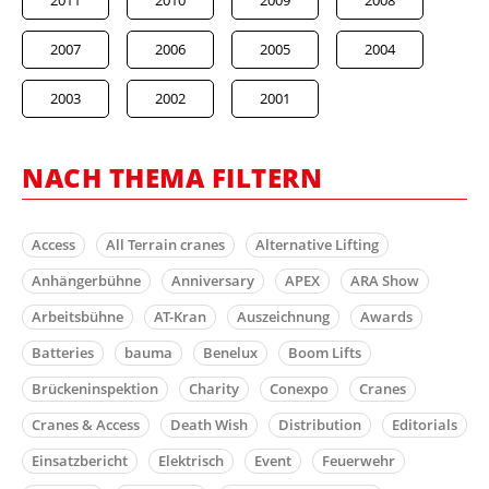
2007
2006
2005
2004
2003
2002
2001
NACH THEMA FILTERN
Access
All Terrain cranes
Alternative Lifting
Anhängerbühne
Anniversary
APEX
ARA Show
Arbeitsbühne
AT-Kran
Auszeichnung
Awards
Batteries
bauma
Benelux
Boom Lifts
Brückeninspektion
Charity
Conexpo
Cranes
Cranes & Access
Death Wish
Distribution
Editorials
Einsatzbericht
Elektrisch
Event
Feuerwehr