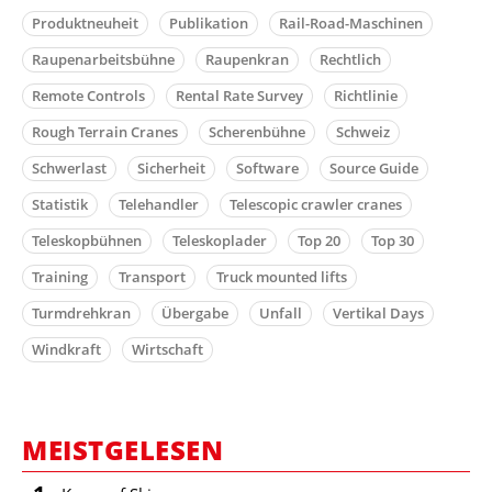
Produktneuheit
Publikation
Rail-Road-Maschinen
Raupenarbeitsbühne
Raupenkran
Rechtlich
Remote Controls
Rental Rate Survey
Richtlinie
Rough Terrain Cranes
Scherenbühne
Schweiz
Schwerlast
Sicherheit
Software
Source Guide
Statistik
Telehandler
Telescopic crawler cranes
Teleskopbühnen
Teleskoplader
Top 20
Top 30
Training
Transport
Truck mounted lifts
Turmdrehkran
Übergabe
Unfall
Vertikal Days
Windkraft
Wirtschaft
MEISTGELESEN