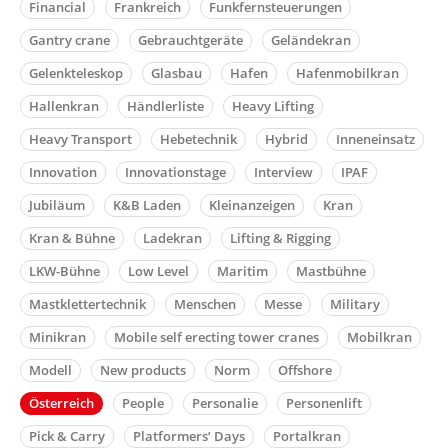
Financial
Frankreich
Funkfernsteuerungen
Gantry crane
Gebrauchtgeräte
Geländekran
Gelenkteleskop
Glasbau
Hafen
Hafenmobilkran
Hallenkran
Händlerliste
Heavy Lifting
Heavy Transport
Hebetechnik
Hybrid
Inneneinsatz
Innovation
Innovationstage
Interview
IPAF
Jubiläum
K&B Laden
Kleinanzeigen
Kran
Kran & Bühne
Ladekran
Lifting & Rigging
LKW-Bühne
Low Level
Maritim
Mastbühne
Mastklettertechnik
Menschen
Messe
Military
Minikran
Mobile self erecting tower cranes
Mobilkran
Modell
New products
Norm
Offshore
Österreich
People
Personalie
Personenlift
Pick & Carry
Platformers’ Days
Portalkran