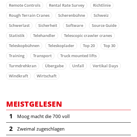
Remote Controls
Rental Rate Survey
Richtlinie
Rough Terrain Cranes
Scherenbühne
Schweiz
Schwerlast
Sicherheit
Software
Source Guide
Statistik
Telehandler
Telescopic crawler cranes
Teleskopbühnen
Teleskoplader
Top 20
Top 30
Training
Transport
Truck mounted lifts
Turmdrehkran
Übergabe
Unfall
Vertikal Days
Windkraft
Wirtschaft
MEISTGELESEN
1
Moog macht die 700 voll
2
Zweimal zugeschlagen