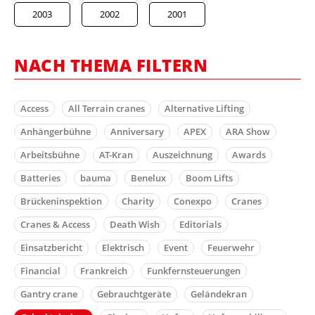
2003
2002
2001
NACH THEMA FILTERN
Access
All Terrain cranes
Alternative Lifting
Anhängerbühne
Anniversary
APEX
ARA Show
Arbeitsbühne
AT-Kran
Auszeichnung
Awards
Batteries
bauma
Benelux
Boom Lifts
Brückeninspektion
Charity
Conexpo
Cranes
Cranes & Access
Death Wish
Editorials
Einsatzbericht
Elektrisch
Event
Feuerwehr
Financial
Frankreich
Funkfernsteuerungen
Gantry crane
Gebrauchtgeräte
Geländekran