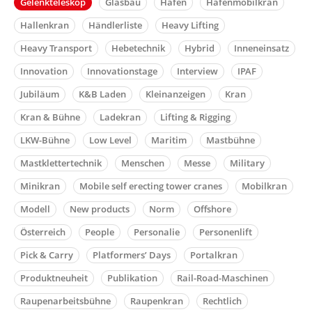
Gelenkteleskop
Glasbau
Hafen
Hafenmobilkran
Hallenkran
Händlerliste
Heavy Lifting
Heavy Transport
Hebetechnik
Hybrid
Inneneinsatz
Innovation
Innovationstage
Interview
IPAF
Jubiläum
K&B Laden
Kleinanzeigen
Kran
Kran & Bühne
Ladekran
Lifting & Rigging
LKW-Bühne
Low Level
Maritim
Mastbühne
Mastklettertechnik
Menschen
Messe
Military
Minikran
Mobile self erecting tower cranes
Mobilkran
Modell
New products
Norm
Offshore
Österreich
People
Personalie
Personenlift
Pick & Carry
Platformers’ Days
Portalkran
Produktneuheit
Publikation
Rail-Road-Maschinen
Raupenarbeitsbühne
Raupenkran
Rechtlich