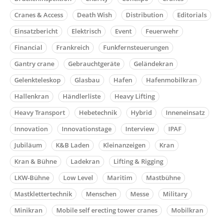
Cranes & Access
Death Wish
Distribution
Editorials
Einsatzbericht
Elektrisch
Event
Feuerwehr
Financial
Frankreich
Funkfernsteuerungen
Gantry crane
Gebrauchtgeräte
Geländekran
Gelenkteleskop
Glasbau
Hafen
Hafenmobilkran
Hallenkran
Händlerliste
Heavy Lifting
Heavy Transport
Hebetechnik
Hybrid
Inneneinsatz
Innovation
Innovationstage
Interview
IPAF
Jubiläum
K&B Laden
Kleinanzeigen
Kran
Kran & Bühne
Ladekran
Lifting & Rigging
LKW-Bühne
Low Level
Maritim
Mastbühne
Mastklettertechnik
Menschen
Messe
Military
Minikran
Mobile self erecting tower cranes
Mobilkran