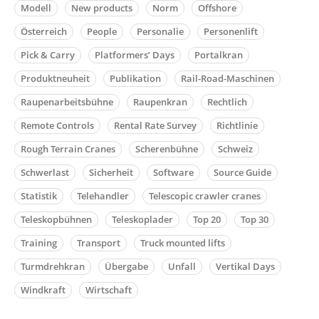
Modell
New products
Norm
Offshore
Österreich
People
Personalie
Personenlift
Pick & Carry
Platformers’ Days
Portalkran
Produktneuheit
Publikation
Rail-Road-Maschinen
Raupenarbeitsbühne
Raupenkran
Rechtlich
Remote Controls
Rental Rate Survey
Richtlinie
Rough Terrain Cranes
Scherenbühne
Schweiz
Schwerlast
Sicherheit
Software
Source Guide
Statistik
Telehandler
Telescopic crawler cranes
Teleskopbühnen
Teleskoplader
Top 20
Top 30
Training
Transport
Truck mounted lifts
Turmdrehkran
Übergabe
Unfall
Vertikal Days
Windkraft
Wirtschaft