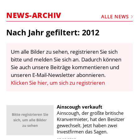
STELLEN
NEWS-ARCHIV
MARKTPLATZ
ALLE NEWS
ABONNEMENTS
Nach Jahr gefiltert: 2012
VIDEOS
BIBLIOTHEK
Um alle Bilder zu sehen, registrieren Sie sich
bitte und melden Sie sich an. Dadurch können
KRAN & BÜHNE
Sie auch unsere Beiträge kommentieren und
MEDIADATEN
unseren E-Mail-Newsletter abonnieren.
Klicken Sie hier, um sich zu registrieren
WÄHRUNGSRECHNER
EINHEITENKONVERTER
Ainscough verkauft
KONTAKT
Ainscough, der größte britische
Kranvermieter, hat den Besitzer
gewechselt. Jetzt haben zwei
Investfirmen das Sagen.