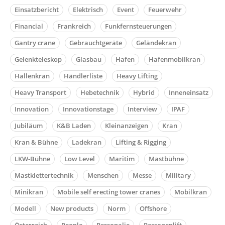
Einsatzbericht
Elektrisch
Event
Feuerwehr
Financial
Frankreich
Funkfernsteuerungen
Gantry crane
Gebrauchtgeräte
Geländekran
Gelenkteleskop
Glasbau
Hafen
Hafenmobilkran
Hallenkran
Händlerliste
Heavy Lifting
Heavy Transport
Hebetechnik
Hybrid
Inneneinsatz
Innovation
Innovationstage
Interview
IPAF
Jubiläum
K&B Laden
Kleinanzeigen
Kran
Kran & Bühne
Ladekran
Lifting & Rigging
LKW-Bühne
Low Level
Maritim
Mastbühne
Mastklettertechnik
Menschen
Messe
Military
Minikran
Mobile self erecting tower cranes
Mobilkran
Modell
New products
Norm
Offshore