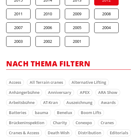
2015
2014
2013
2012
2011
2010
2009
2008
2007
2006
2005
2004
2003
2002
2001
NACH THEMA FILTERN
Access
All Terrain cranes
Alternative Lifting
Anhängerbühne
Anniversary
APEX
ARA Show
Arbeitsbühne
AT-Kran
Auszeichnung
Awards
Batteries
bauma
Benelux
Boom Lifts
Brückeninspektion
Charity
Conexpo
Cranes
Cranes & Access
Death Wish
Distribution
Editorials