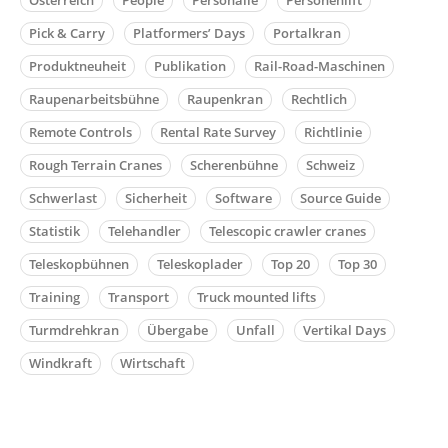
Österreich
People
Personalie
Personenlift
Pick & Carry
Platformers’ Days
Portalkran
Produktneuheit
Publikation
Rail-Road-Maschinen
Raupenarbeitsbühne
Raupenkran
Rechtlich
Remote Controls
Rental Rate Survey
Richtlinie
Rough Terrain Cranes
Scherenbühne
Schweiz
Schwerlast
Sicherheit
Software
Source Guide
Statistik
Telehandler
Telescopic crawler cranes
Teleskopbühnen
Teleskoplader
Top 20
Top 30
Training
Transport
Truck mounted lifts
Turmdrehkran
Übergabe
Unfall
Vertikal Days
Windkraft
Wirtschaft