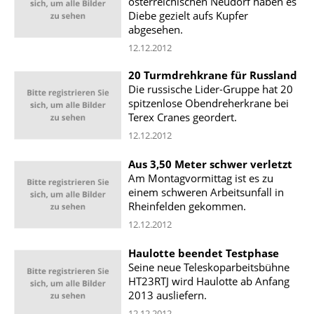
österreichischen Neudorf haben es
Diebe gezielt aufs Kupfer
abgesehen.
12.12.2012
20 Turmdrehkrane für Russland
Die russische Lider-Gruppe hat 20
spitzenlose Obendreherkrane bei
Terex Cranes geordert.
12.12.2012
Aus 3,50 Meter schwer verletzt
Am Montagvormittag ist es zu
einem schweren Arbeitsunfall in
Rheinfelden gekommen.
12.12.2012
Haulotte beendet Testphase
Seine neue Teleskoparbeitsbühne
HT23RTJ wird Haulotte ab Anfang
2013 ausliefern.
12.12.2012