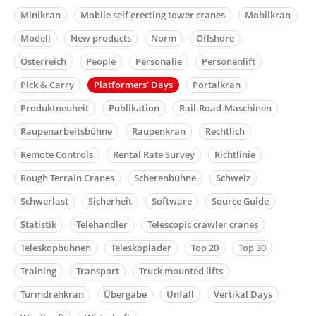
Minikran
Mobile self erecting tower cranes
Mobilkran
Modell
New products
Norm
Offshore
Österreich
People
Personalie
Personenlift
Pick & Carry
Platformers’ Days
Portalkran
Produktneuheit
Publikation
Rail-Road-Maschinen
Raupenarbeitsbühne
Raupenkran
Rechtlich
Remote Controls
Rental Rate Survey
Richtlinie
Rough Terrain Cranes
Scherenbühne
Schweiz
Schwerlast
Sicherheit
Software
Source Guide
Statistik
Telehandler
Telescopic crawler cranes
Teleskopbühnen
Teleskoplader
Top 20
Top 30
Training
Transport
Truck mounted lifts
Turmdrehkran
Übergabe
Unfall
Vertikal Days