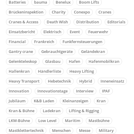
Batteries
bauma
Benelux
Boom Lifts
Brückeninspektion
Charity
Conexpo
Cranes
Cranes & Access
Death Wish
Distribution
Editorials
Einsatzbericht
Elektrisch
Event
Feuerwehr
Financial
Frankreich
Funkfernsteuerungen
Gantry crane
Gebrauchtgeräte
Geländekran
Gelenkteleskop
Glasbau
Hafen
Hafenmobilkran
Hallenkran
Händlerliste
Heavy Lifting
Heavy Transport
Hebetechnik
Hybrid
Inneneinsatz
Innovation
Innovationstage
Interview
IPAF
Jubiläum
K&B Laden
Kleinanzeigen
Kran
Kran & Bühne
Ladekran
Lifting & Rigging
LKW-Bühne
Low Level
Maritim
Mastbühne
Mastklettertechnik
Menschen
Messe
Military