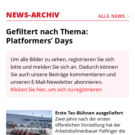
STELLEN
NEWS-ARCHIV
MARKTPLATZ
ALLE NEWS
ABONNEMENTS
Gefiltert nach Thema:
VIDEOS
Platformers’ Days
BIBLIOTHEK
Um alle Bilder zu sehen, registrieren Sie sich
KRAN & BÜHNE
bitte und melden Sie sich an. Dadurch können
MEDIADATEN
Sie auch unsere Beiträge kommentieren und
unseren E-Mail-Newsletter abonnieren.
WÄHRUNGSRECHNER
Klicken Sie hier, um sich zu registrieren
EINHEITENKONVERTER
KONTAKT
Erste Tec-Bühnen ausgeliefert
Zwei Jahre nach der ersten
öffentlichen Vorstellung hat der
Arbeitsbühnenbauer Palfinger die