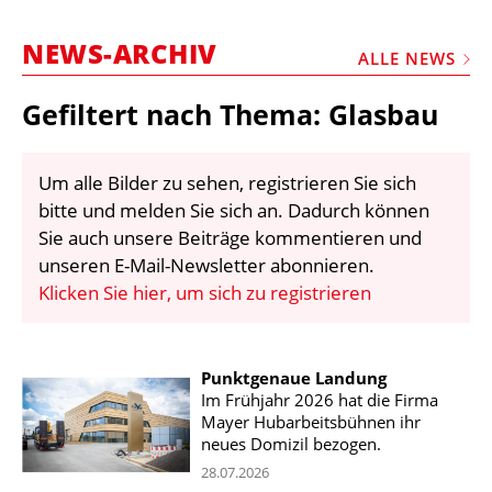
STELLEN
NEWS-ARCHIV
MARKTPLATZ
ALLE NEWS
ABONNEMENTS
Gefiltert nach Thema: Glasbau
VIDEOS
BIBLIOTHEK
Um alle Bilder zu sehen, registrieren Sie sich
bitte und melden Sie sich an. Dadurch können
KRAN & BÜHNE
Sie auch unsere Beiträge kommentieren und
MEDIADATEN
unseren E-Mail-Newsletter abonnieren.
Klicken Sie hier, um sich zu registrieren
WÄHRUNGSRECHNER
EINHEITENKONVERTER
Punktgenaue Landung
KONTAKT
Im Frühjahr 2026 hat die Firma
Mayer Hubarbeitsbühnen ihr
neues Domizil bezogen.
28.07.2026