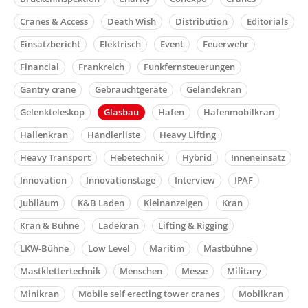
Cranes & Access
Death Wish
Distribution
Editorials
Einsatzbericht
Elektrisch
Event
Feuerwehr
Financial
Frankreich
Funkfernsteuerungen
Gantry crane
Gebrauchtgeräte
Geländekran
Gelenkteleskop
Glasbau
Hafen
Hafenmobilkran
Hallenkran
Händlerliste
Heavy Lifting
Heavy Transport
Hebetechnik
Hybrid
Inneneinsatz
Innovation
Innovationstage
Interview
IPAF
Jubiläum
K&B Laden
Kleinanzeigen
Kran
Kran & Bühne
Ladekran
Lifting & Rigging
LKW-Bühne
Low Level
Maritim
Mastbühne
Mastklettertechnik
Menschen
Messe
Military
Minikran
Mobile self erecting tower cranes
Mobilkran