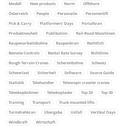
Modell
New products
Norm
Offshore
Österreich
People
Personalie
Personenlift
Pick & Carry
Platformers’ Days
Portalkran
Produktneuheit
Publikation
Rail-Road-Maschinen
Raupenarbeitsbühne
Raupenkran
Rechtlich
Remote Controls
Rental Rate Survey
Richtlinie
Rough Terrain Cranes
Scherenbühne
Schweiz
Schwerlast
Sicherheit
Software
Source Guide
Statistik
Telehandler
Telescopic crawler cranes
Teleskopbühnen
Teleskoplader
Top 20
Top 30
Training
Transport
Truck mounted lifts
Turmdrehkran
Übergabe
Unfall
Vertikal Days
Windkraft
Wirtschaft