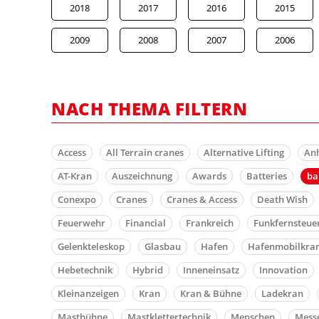
2018
2017
2016
2015
2009
2008
2007
2006
NACH THEMA FILTERN
Access
All Terrain cranes
Alternative Lifting
An
AT-Kran
Auszeichnung
Awards
Batteries
b
Conexpo
Cranes
Cranes & Access
Death Wish
Feuerwehr
Financial
Frankreich
Funkfernsteue
Gelenkteleskop
Glasbau
Hafen
Hafenmobilkra
Hebetechnik
Hybrid
Inneneinsatz
Innovation
Kleinanzeigen
Kran
Kran & Bühne
Ladekran
Mastbühne
Mastklettertechnik
Menschen
Mess