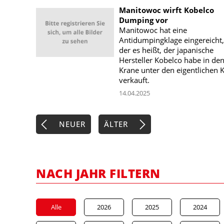
Manitowoc wirft Kobelco
Dumping vor
Manitowoc hat eine
Antidumpingklage eingereicht,
der es heißt, der japanische
Hersteller Kobelco habe in de
Krane unter den eigentlichen 
verkauft.
14.04.2025
NEUER
ÄLTER
NACH JAHR FILTERN
Alle
2026
2025
2024