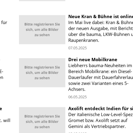
Neue Kran & Bühne ist onlin
 für
Im Mai live dabei: Kran & Bühn
der neuen Ausgabe, mit Berich
über die bauma, LKW-Bühnen 
Raupenkranen.
07.05.2025
e
Drei neue Mobilkrane
Liebherrs bauma-Neuheiten im
E-
Bereich Mobilkrane: ein Diesel-
en
Dauerläufer mit Dauerfahrerlau
sowie zwei Varianten eines 5-
Achsers.
06.05.2025
e
Axolift entdeckt Indien für s
Der italienische Low-Level-Spezi
. will
Gromet bzw. Axolift setzt auf
Gemini als Vertriebspartner.