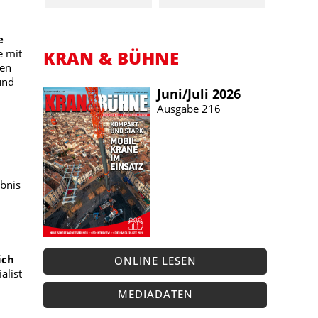
e
KRAN & BÜHNE
e mit
ten
und
Juni/​Juli 2026
Ausgabe 216
bnis
ich
ONLINE LESEN
alist
MEDIADATEN