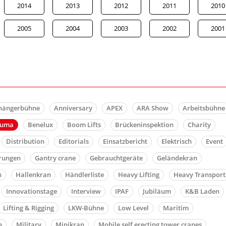
2014
2013
2012
2011
2010
2005
2004
2003
2002
2001
hängerbühne
Anniversary
APEX
ARA Show
Arbeitsbühne
auma
Benelux
Boom Lifts
Brückeninspektion
Charity
Distribution
Editorials
Einsatzbericht
Elektrisch
Event
rungen
Gantry crane
Gebrauchtgeräte
Geländekran
n
Hallenkran
Händlerliste
Heavy Lifting
Heavy Transport
Innovationstage
Interview
IPAF
Jubiläum
K&B Laden
Lifting & Rigging
LKW-Bühne
Low Level
Maritim
e
Military
Minikran
Mobile self erecting tower cranes