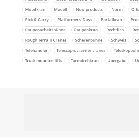
Mobilkran
Modell
New products
Norm
Off
Pick & Carry
Platformers’ Days
Portalkran
Pro
Raupenarbeitsbühne
Raupenkran
Rechtlich
Rem
Rough Terrain Cranes
Scherenbühne
Schweiz
S
Telehandler
Telescopic crawler cranes
Teleskopbüh
Truck mounted lifts
Turmdrehkran
Übergabe
Un