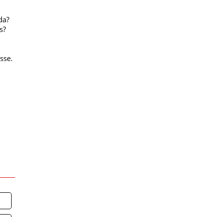
da?
s?
sse.