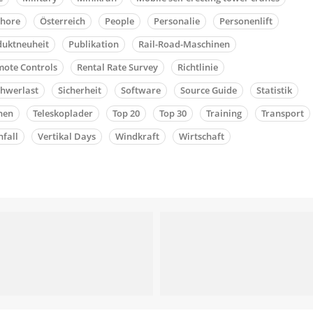
shore
Österreich
People
Personalie
Personenlift
duktneuheit
Publikation
Rail-Road-Maschinen
ote Controls
Rental Rate Survey
Richtlinie
chwerlast
Sicherheit
Software
Source Guide
Statistik
nen
Teleskoplader
Top 20
Top 30
Training
Transport
fall
Vertikal Days
Windkraft
Wirtschaft