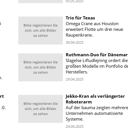
05.05.2025
Trio für Texas
i
Omega Crane aus Houston
erweitert Flotte um drei neue
Raupenkrane.
30.04.2025
Ruthmann-Duo für Dänemar
Slagelse Liftudlejning ordert die
größten Modelle im Portfolio d
Herstellers.
h.
29.04.2025
rt
Jekko-Kran als verlängerter
Roboterarm
.0.
Auf der bauma zeigten mehrer
Unternehmen automatisierte
Systeme.
24.04.2025