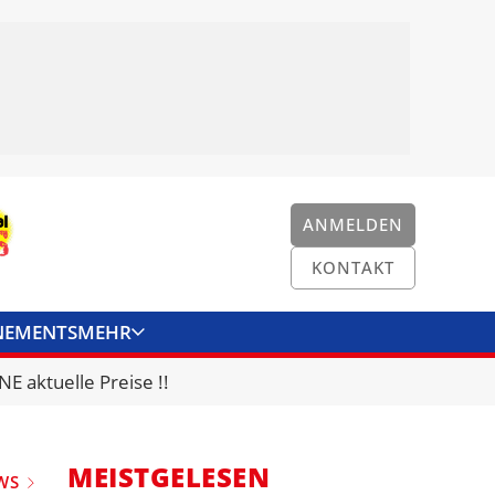
ANMELDEN
KONTAKT
NEMENTS
MEHR
ENKONVERTER
KONTAKT
E aktuelle Preise !!
MEISTGELESEN
WS